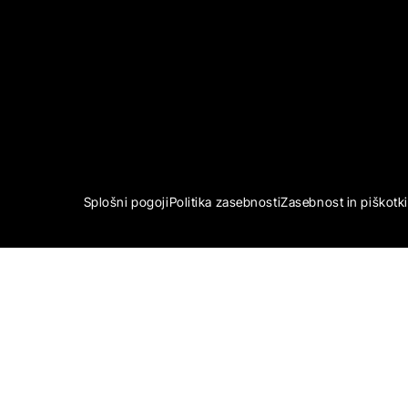
Splošni pogoji
Politika zasebnosti
Zasebnost in piškotki