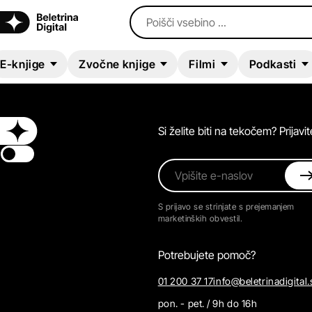
Poišči vsebino ...
E-knjige
Zvočne knjige
Filmi
Podkasti
Si želite biti na tekočem? Prijav
Switch theme
Vpišite e-naslov
S prijavo se strinjate s prejemanjem
marketinških obvestil.
Potrebujete pomoč?
01 200 37 17
info@beletrinadigital.
pon. - pet. / 9h do 16h