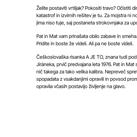
Želite postaviti vrtiljak? Pokositi travo? Očistiti
katastrof in izvirnih rešitev je tu. Za mojstra n
jima niso tuje, saj postaneta strokovnjaka za 
Pat in Mat vam prinašata obilo zabave in smeha
Pridite in boste že videli. Ali pa ne boste videli.
Češkoslovaška risanka A JE TO, znana tudi pod 
Jiráneka, prvič predvajana leta 1976. Pat in Mat 
nič takega za tako velika kalibra. Nepreveč spret
spopadata z vsakdanjimi opravili in povsod promov
opravila včasih postavijo življenje na glavo.