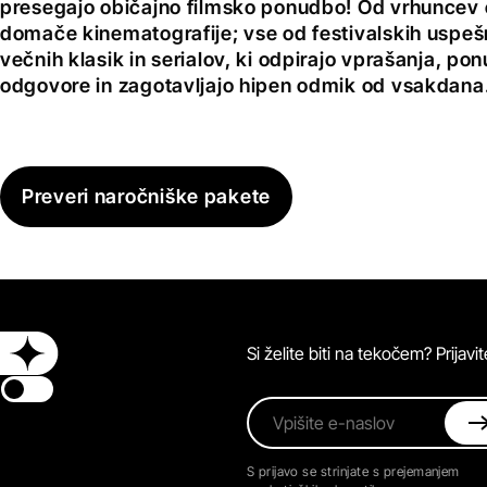
presegajo običajno filmsko ponudbo! Od vrhuncev 
domače kinematografije; vse od festivalskih uspeš
večnih klasik in serialov, ki odpirajo vprašanja, pon
odgovore in zagotavljajo hipen odmik od vsakdana
Preveri naročniške pakete
Si želite biti na tekočem? Prijav
Switch theme
Vpišite e-naslov
S prijavo se strinjate s prejemanjem