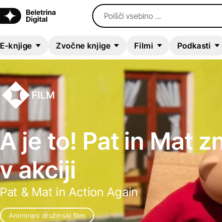
Poišči vsebino ...
E-knjige
Zvočne knjige
Filmi
Podkasti
FILM
A je to! Pat in Mat 
v akciji
Pat & Mat in Action Again
Animirani družinski film