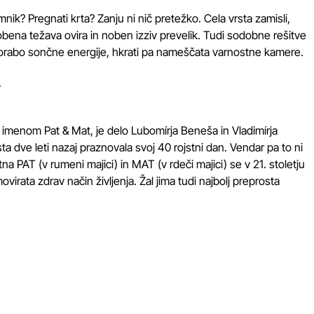
 dimnik? Pregnati krta? Zanju ni nič pretežko. Cela vrsta zamisli,
i nobena težava ovira in noben izziv prevelik. Tudi sodobne rešitve
uporabo sončne energije, hkrati pa nameščata varnostne kamere.
.
imenom Pat & Mat, je delo Lubomírja Beneša in Vladimírja
sta dve leti nazaj praznovala svoj 40 rojstni dan. Vendar pa to ni
na PAT (v rumeni majici) in MAT (v rdeči majici) se v 21. stoletju
irata zdrav način življenja. Žal jima tudi najbolj preprosta