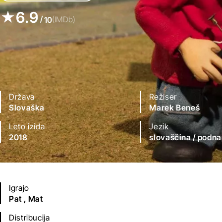
6.9
/
(IMDb)
10
Država
Režiser
Slovaška
Marek Beneš
Leto izida
Jezik
2018
slovaščina
/ podna
Igrajo
Pat ,
Mat
Distribucija