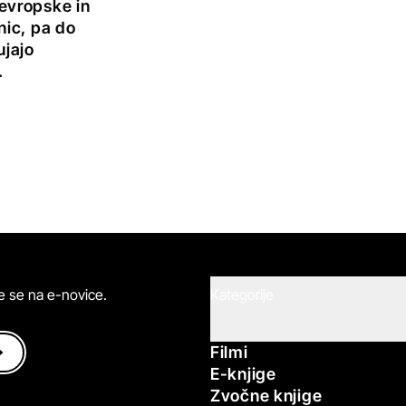
evropske in
nic, pa do
ujajo
.
ite se na e-novice.
Kategorije
Filmi
E-knjige
Zvočne knjige