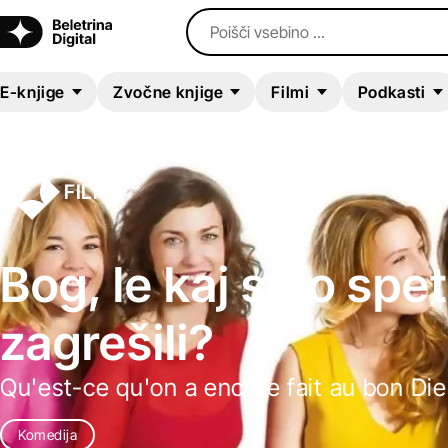
Poišči vsebino ...
E-knjige
Zvočne knjige
Filmi
Podkasti
FILM
Bog, le kaj smo spet
zagrešili?
Qu'est-ce qu'on a encore fait au bon Di
Komedija