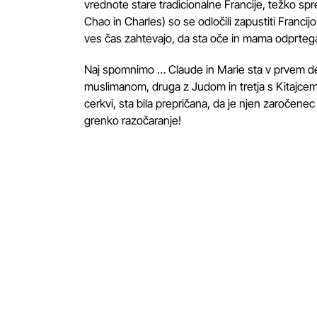
vrednote stare tradicionalne Francije, težko spr
Chao in Charles) so se odločili zapustiti Francijo
ves čas zahtevajo, da sta oče in mama odprteg
Naj spomnimo … Claude in Marie sta v prvem delu
muslimanom, druga z Judom in tretja s Kitajcem. 
cerkvi, sta bila prepričana, da je njen zaročene
grenko razočaranje!