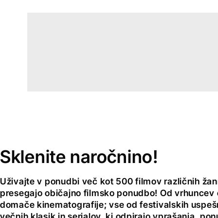
Sklenite naročnino!
Uživajte v ponudbi več kot 500 filmov različnih žan
presegajo običajno filmsko ponudbo! Od vrhuncev 
domače kinematografije; vse od festivalskih uspeš
večnih klasik in serialov, ki odpirajo vprašanja, pon