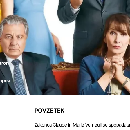
eron
apisi
POVZETEK
Zakonca Claude in Marie Verneuil se spopadata z