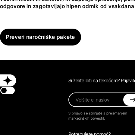
odgovore in zagotavljajo hipen odmik od vsakdana
Preveri naročniške pakete
Si želite biti na tekočem? Prijav
Switch theme
Vpišite e-naslov
S prijavo se strinjate s prejemanjem
marketinških obvestil.
Potrebujete pomoč?