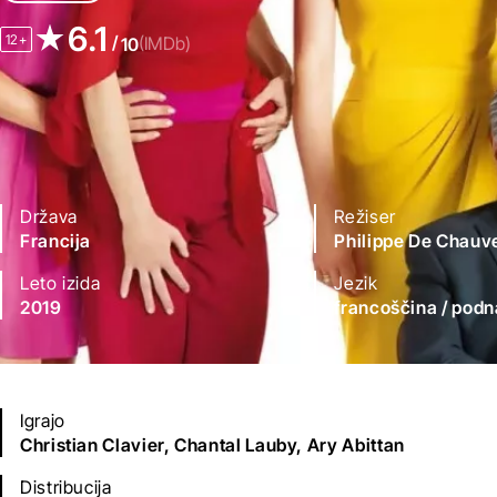
6.1
12+
/
(IMDb)
10
Država
Režiser
Francija
Philippe De Chauv
Leto izida
Jezik
2019
francoščina
/ podn
Igrajo
Christian Clavier,
Chantal Lauby,
Ary Abittan
Distribucija