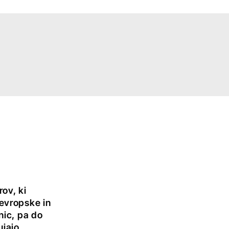
rov, ki
evropske in
nic, pa do
ujajo