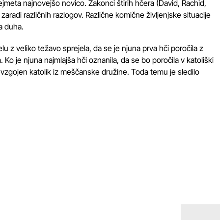
ejmeta najnovejšo novico. Zakonci štirih hčera (David, Rachid,
 zaradi različnih razlogov. Različne komične življenjske situacije
a duha.
 z veliko težavo sprejela, da se je njuna prva hči poročila z
Ko je njuna najmlajša hči oznanila, da se bo poročila v katoliški
c vzgojen katolik iz meščanske družine. Toda temu je sledilo