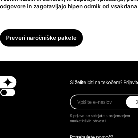
odgovore in zagotavljajo hipen odmik od vsakdana
Preveri naročniške pakete
Si želite biti na tekočem? Prijav
Switch theme
Vpišite e-naslov
S prijavo se strinjate s prejemanjem
marketinških obvestil.
Potrebujete pomoč?