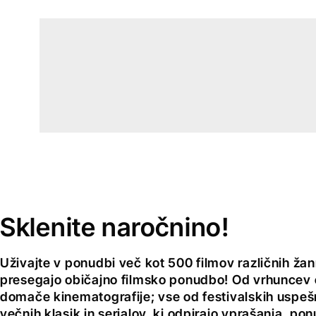
Sklenite naročnino!
Uživajte v ponudbi več kot 500 filmov različnih žan
presegajo običajno filmsko ponudbo! Od vrhuncev 
domače kinematografije; vse od festivalskih uspeš
večnih klasik in serialov, ki odpirajo vprašanja, pon