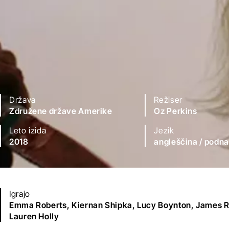
Država
Režiser
Združene države Amerike
Oz Perkins
Leto izida
Jezik
2018
angleščina
/ podna
Igrajo
Emma Roberts,
Kiernan Shipka,
Lucy Boynton,
James 
Lauren Holly