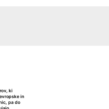
rov, ki
evropske in
nic, pa do
ujajo