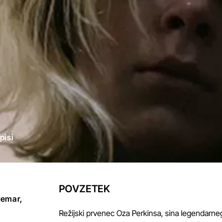
pisi
POVZETEK
Remar,
Režijski prvenec Oza Perkinsa, sina legendarn