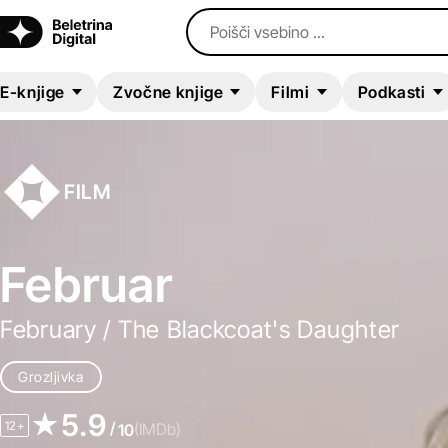
Poišči vsebino ...
E-knjige
Zvočne knjige
Filmi
Podkasti
FILM
Februar
February / The Blackcoat's Daughter
Grozljivka
5.9
12+
/
(IMDb)
10