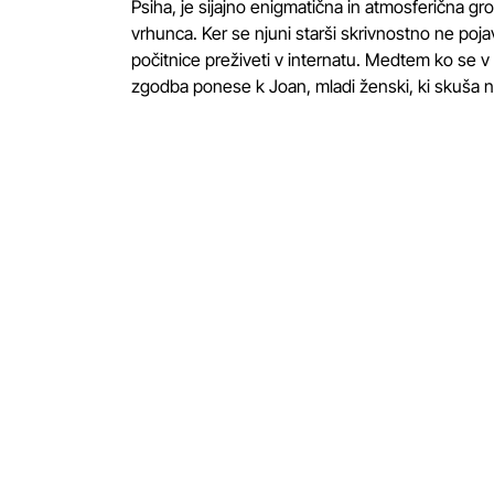
Psiha, je sijajno enigmatična in atmosferična gro
vrhunca. Ker se njuni starši skrivnostno ne pojav
počitnice preživeti v internatu. Medtem ko se v o
zgodba ponese k Joan, mladi ženski, ki skuša na