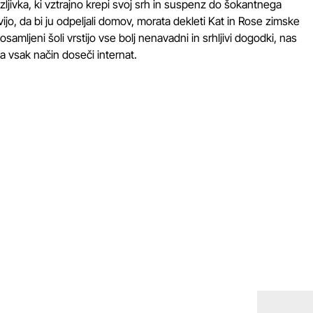
zljivka, ki vztrajno krepi svoj srh in suspenz do šokantnega
ijo, da bi ju odpeljali domov, morata dekleti Kat in Rose zimske
samljeni šoli vrstijo vse bolj nenavadni in srhljivi dogodki, nas
 vsak način doseči internat.