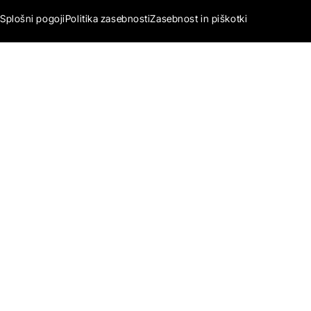
Splošni pogoji
Politika zasebnosti
Zasebnost in piškotki