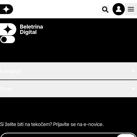
Poišči vs
Switch theme
Kategorije
Filmi
O nas
E-knjige
Zvočne knjige
O Beletrini Digital
Podkasti
Naročnine
Magazin
Pogosta vprašanja
Kontaktirajte nas
Si želite biti na tekočem? Prijavite se na e-novice.