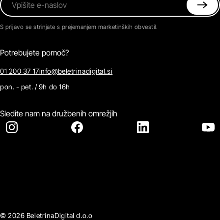
Vpišite e-naslov
S prijavo se strinjate s prejemanjem marketinških obvestil.
Potrebujete pomoč?
01 200 37 17
info@beletrinadigital.si
pon. - pet. / 9h do 16h
Sledite nam na družbenih omrežjih
© 2026 BeletrinaDigital d.o.o