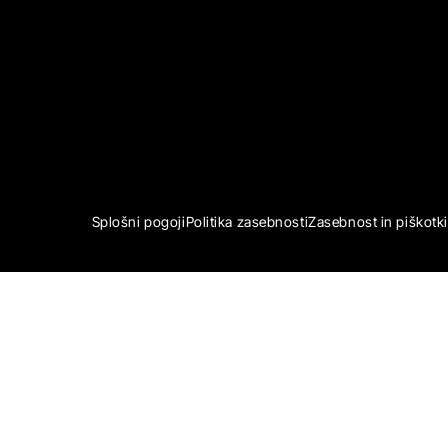
Splošni pogoji
Politika zasebnosti
Zasebnost in piškotki