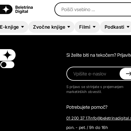
Poišči vsebino ...
E-knjige
Zvočne knjige
Filmi
Podkasti
Si želite biti na tekočem? Prijav
Switch theme
Vpišite e-naslov
S prijavo se strinjate s prejemanjem
marketinških obvestil.
Potrebujete pomoč?
01 200 37 17
info@beletrinadigital.
pon. - pet. / 9h do 16h