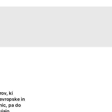
rov, ki
evropske in
nic, pa do
ujajo