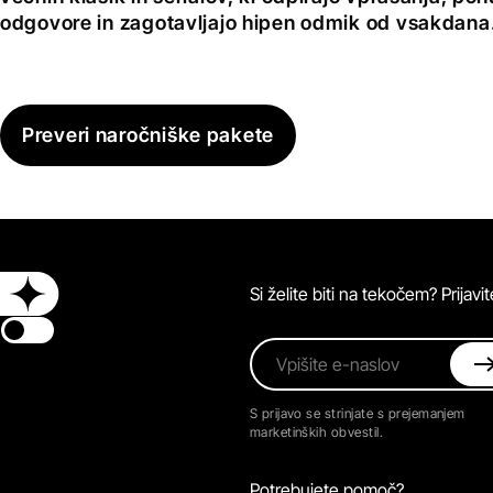
odgovore in zagotavljajo hipen odmik od vsakdana
Preveri naročniške pakete
Si želite biti na tekočem? Prijav
Switch theme
Vpišite e-naslov
S prijavo se strinjate s prejemanjem
marketinških obvestil.
Potrebujete pomoč?