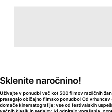
Sklenite naročnino!
Uživajte v ponudbi več kot 500 filmov različnih žan
presegajo običajno filmsko ponudbo! Od vrhuncev 
domače kinematografije; vse od festivalskih uspeš
večnih klasik in serialov, ki odpirajo vprašanja, pon