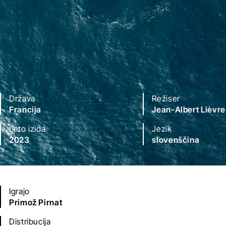
Država
Režiser
Francija
Jean-Albert Lièvre
Leto izida
Jezik
2023
slovenščina
Igrajo
Primož Pirnat
Distribucija