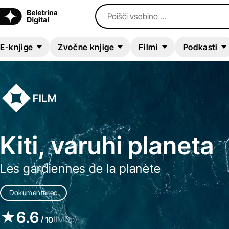
Poišči vsebino ...
E-knjige
Zvočne knjige
Filmi
Podkasti
FILM
Kiti, varuhi planeta
Les gardiennes de la planète
Dokumentarec
6.6
/
(IMDb)
10