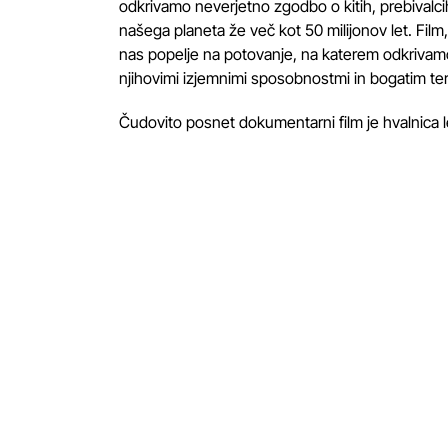
odkrivamo neverjetno zgodbo o kitih, prebivalci
našega planeta že več kot 50 milijonov let. Film
nas popelje na potovanje, na katerem odkrivam
njihovimi izjemnimi sposobnostmi in bogatim te
Čudovito posnet dokumentarni film je hvalnica lep