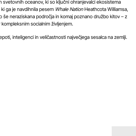
h svetovnih oceanov, ki so ključni ohranjevalci ekosistema
, ki ga je navdihnila pesem
Whale Nation
Heathcota Williamsa,
o še neraziskana področja in komaj poznano družbo kitov – z
r kompleksnim socialnim življenjem.
oti, inteligenci in veličastnosti največjega sesalca na zemlji.