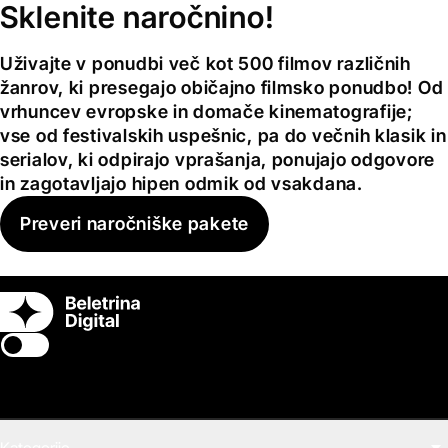
Sklenite naročnino!
Uživajte v ponudbi več kot 500 filmov različnih
žanrov, ki presegajo običajno filmsko ponudbo! Od
vrhuncev evropske in domače kinematografije;
vse od festivalskih uspešnic, pa do večnih klasik in
serialov, ki odpirajo vprašanja, ponujajo odgovore
in zagotavljajo hipen odmik od vsakdana.
Preveri naročniške pakete
Switch theme
Kategorije