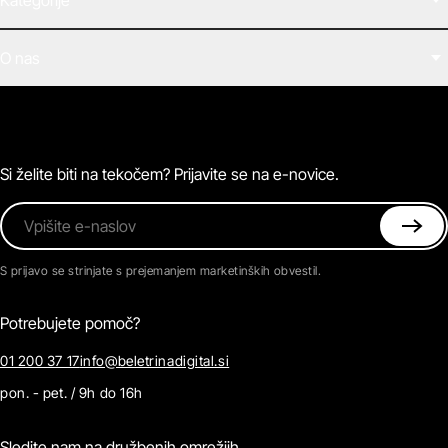
Filmi
O nas
E-knjige
Zvočne knjige
O Beletrini Digital
Podkasti
Naročnine
Magazin
Pogosta vprašanja
Kontaktirajte nas
Si želite biti na tekočem? Prijavite se na e-novice.
Vpišite e-naslov
S prijavo se strinjate s prejemanjem marketinških obvestil.
Potrebujete pomoč?
01 200 37 17
info@beletrinadigital.si
pon. - pet. / 9h do 16h
Sledite nam na družbenih omrežjih