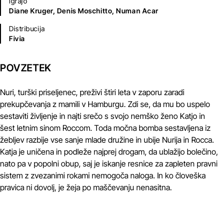
Igrajo
Diane Kruger,
Denis Moschitto,
Numan Acar
Distribucija
Fivia
POVZETEK
Nuri, turški priseljenec, preživi štiri leta v zaporu zaradi
prekupčevanja z mamili v Hamburgu. Zdi se, da mu bo uspelo
sestaviti življenje in najti srečo s svojo nemško ženo Katjo in
šest letnim sinom Roccom. Toda močna bomba sestavljena iz
žebljev razbije vse sanje mlade družine in ubije Nurija in Rocca.
Katja je uničena in podleže najprej drogam, da ublažijo bolečino,
nato pa v popolni obup, saj je iskanje resnice za zapleten pravni
sistem z zvezanimi rokami nemogoča naloga. In ko človeška
pravica ni dovolj, je žeja po maščevanju nenasitna.