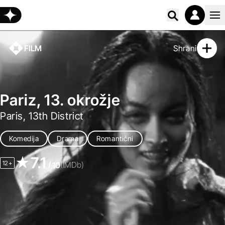
Poišči vs
FILM
Shrani
Pariz, 13. okrožje
Paris, 13th District
Komedija
Drama
Romantični
7.1
12+
/
(IMDb)
10