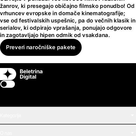
žanrov, ki presegajo običajno filmsko ponudbo! Od
vrhuncev evropske in domače kinematografije;
vse od festivalskih uspešnic, pa do večnih klasik in
serialov, ki odpirajo vprašanja, ponujajo odgovore
in zagotavljajo hipen odmik od vsakdana.
Preveri naročniške pakete
Switch theme
Kategorije
Filmi
O nas
E-knjige