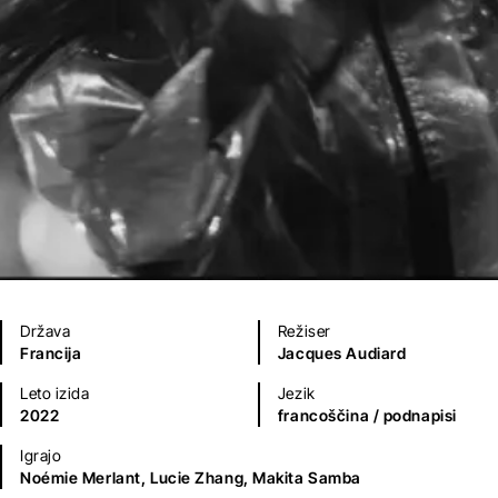
Država
Režiser
Francija
Jacques Audiard
Leto izida
Jezik
2022
francoščina
/ podnapisi
Igrajo
Noémie Merlant,
Lucie Zhang,
Makita Samba