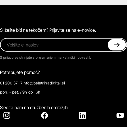
Zvočne knjige
O Beletrini Digital
Podkasti
Naročnine
Magazin
Pogosta vprašanja
Kontaktirajte nas
Si želite biti na tekočem? Prijavite se na e-novice.
Vpišite e-naslov
S prijavo se strinjate s prejemanjem marketinških obvestil.
Potrebujete pomoč?
01 200 37 17
info@beletrinadigital.si
pon. - pet. / 9h do 16h
Sledite nam na družbenih omrežjih