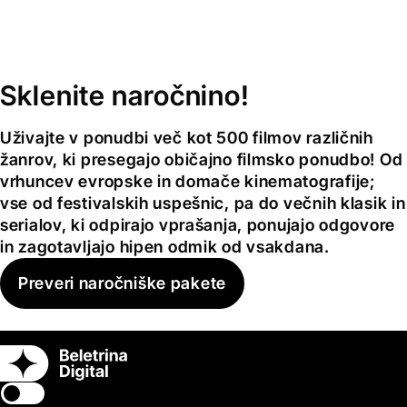
Sklenite naročnino!
Uživajte v ponudbi več kot 500 filmov različnih
žanrov, ki presegajo običajno filmsko ponudbo! Od
vrhuncev evropske in domače kinematografije;
vse od festivalskih uspešnic, pa do večnih klasik in
serialov, ki odpirajo vprašanja, ponujajo odgovore
in zagotavljajo hipen odmik od vsakdana.
Preveri naročniške pakete
Switch theme