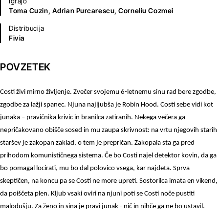
Igrajo
Toma Cuzin,
Adrian Purcarescu,
Corneliu Cozmei
Distribucija
Fivia
POVZETEK
Costi živi mirno življenje. Zvečer svojemu 6-letnemu sinu rad bere zgodbe, 
zgodbe za lažji spanec. Njuna najljubša je Robin Hood. Costi sebe vidi kot 
junaka – pravičnika krivic in branilca zatiranih. Nekega večera ga 
nepričakovano obišče sosed in mu zaupa skrivnost: na vrtu njegovih starih 
staršev je zakopan zaklad, o tem je prepričan. Zakopala sta ga pred 
prihodom komunističnega sistema. Če bo Costi najel detektor kovin, da ga 
bo pomagal locirati, mu bo dal polovico vsega, kar najdeta. Sprva 
skeptičen, na koncu pa se Costi ne more upreti. Sostorilca imata en vikend, 
da poiščeta plen. Kljub vsaki oviri na njuni poti se Costi noče pustiti 
malodušju. Za ženo in sina je pravi junak - nič in nihče ga ne bo ustavil.