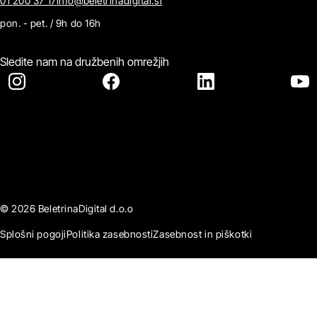
01 200 37 17
info@beletrinadigital.si
pon. - pet. / 9h do 16h
Sledite nam na družbenih omrežjih
© 2026 BeletrinaDigital d.o.o
Splošni pogoji
Politika zasebnosti
Zasebnost in piškotki