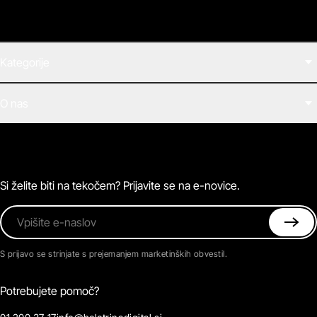
Kategorije
Filmi
O nas
E-knjige
Zvočne knjige
O Beletrini Digital
Podkasti
Naročnine
Magazin
Pogosta vprašanja
Kontaktirajte nas
Si želite biti na tekočem? Prijavite se na e-novice.
Vpišite e-naslov
S prijavo se strinjate s prejemanjem marketinških obvestil.
Potrebujete pomoč?