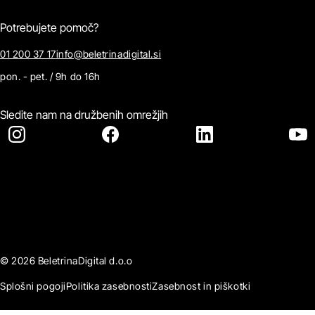
Potrebujete pomoč?
01 200 37 17
info@beletrinadigital.si
pon. - pet. / 9h do 16h
Sledite nam na družbenih omrežjih
© 2026 BeletrinaDigital d.o.o
Splošni pogoji
Politika zasebnosti
Zasebnost in piškotki