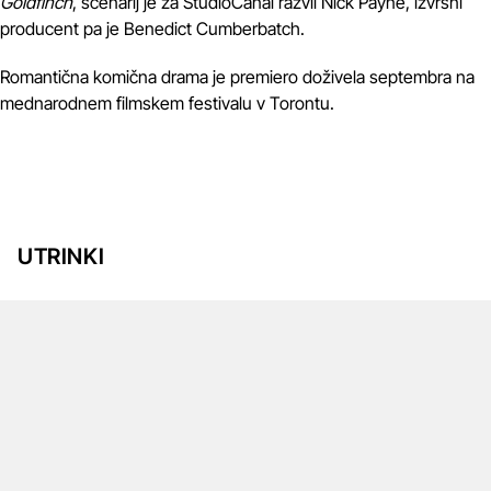
Goldfinch
, scenarij je za StudioCanal razvil Nick Payne, izvršni
producent pa je Benedict Cumberbatch.
Romantična komična drama je premiero doživela septembra na
mednarodnem filmskem festivalu v Torontu.
UTRINKI