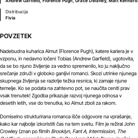
Andrew Garfield,
Florence Pugh,
Grace Delaney,
Matt Kennard
Distribucija
Fivia
POVZETEK
Nadebudna kuharica Almut (Florence Pugh), katere kariera je v
vzponu, in nedavno ločeni Tobias (Andrew Garfield), ugotovita,
da se bo njuno življenje za vedno spremenilo, ko ju naključno
srečanje združi v globoko ganljivi romanci. Skozi utrinke njunega
skupnega življenja se razkrije težka resnica, ki zamaje njune
temelje. Ko se podata na zahtevno pot, se naučita ceniti prav
vsak trenutek! Zgodba prikazuje razvoj njunega odnosa v
desetih letih, vse do trenutka, ko Almut zboli za rakom.
Domiselno strukturirana romanca išče odgovore na vprašanje,
kako kar najbolje izkoristiti čas na tem svetu. Film je režiral John
Crowley (znan po filmih
Brooklyn
,
Fant A
,
Intermission
,
The