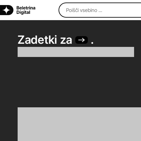
Poišči vsebino ...
Zadetki za
.