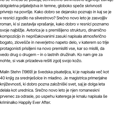
dolgoletna prijateljstva in temne, globoko speče skrivnosti
privrejo na površje. Kako dobro se dejansko poznajo in kaj se je
v resnici zgodilo na silvestrovo? Srečno novo leto je zasvojljiv
roman, ki si zastavlja vprašanje, kako dobro v resnici poznamo
svoje najbližje. Avtorica je s premišljeno strukturo, dinamično
kompozicijo in nepričakovanimi zasuki napisala atmosferično
bogato, zlovešče in neverjetno napeto delo, v katerem so trije
protagonisti prisiljeni na novo premisliti vse, kar so mislili, da
vedo drug o drugem – in o lastnih družinah. Ko nam gre za
nohte, si vsak prizadeva rešiti zgolj svojo kožo.
Malin Stehn (1969) je švedska pisateljica, ki je napisala več kot
40 knjig za srednješolce in mladino. Je magistrica primerjalne
književnosti, ki dobro pozna založniški svet, saj je dolga leta
delala kot urednica. Srečno novo leto je njen romaneskni
prvenec za odrasle, po uspehu katerega je kmalu napisala še
kriminalko Happily Ever After.