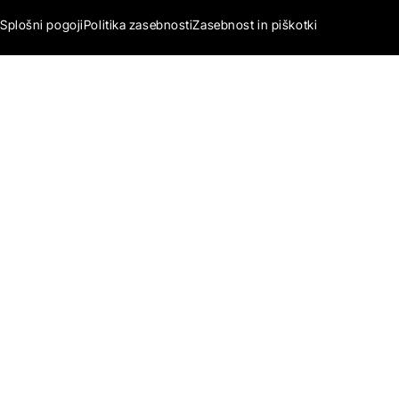
Splošni pogoji
Politika zasebnosti
Zasebnost in piškotki