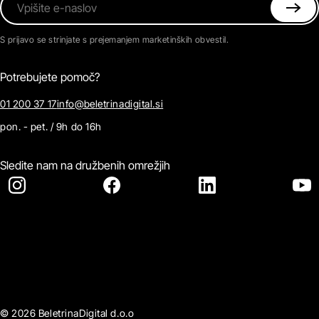
Vpišite e-naslov
S prijavo se strinjate s prejemanjem marketinških obvestil.
Potrebujete pomoč?
01 200 37 17
info@beletrinadigital.si
pon. - pet. / 9h do 16h
Sledite nam na družbenih omrežjih
© 2026 BeletrinaDigital d.o.o