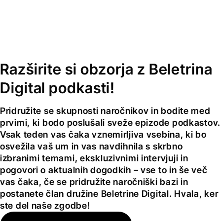
sester Padavano, ki odraščajo v italijanski četrti v
uspešnica, prevedena v številne jezike.
Chicagu in so od rojstva neločljive. Najstarejša Julia
se zaljubi v Williama, srednješolskega košarkarskega
zvezdnika, nato perspektivnega študenta
zgodovine. S poroko, hišo in dojenčico se zdi njuno
Razširite si obzorja z Beletrina
življenje pravljica, dokler idile ne prekine tragedija, ki
usodno poseže v odnose med družinskimi člani, celo
Digital podkasti!
med sestrami. Ann Napolitano je uspelo ustvariti
močne, raznolike značaje in tematizirati konflikt med
posameznikovimi željami ter pričakovanji njegovih
Pridružite se skupnosti naročnikov in bodite med
najbližjih. Roman je pisan z več perspektiv in se
prvimi, ki bodo poslušali sveže epizode podkastov.
ukvarja z duševnim zdravjem, družinskimi
Vsak teden vas čaka vznemirljiva vsebina, ki bo
skrivnostmi, otroškimi travmami, predvsem pa
osvežila vaš um in vas navdihnila s skrbno
raziskuje, ali ima ljubezen dovolj moči, da vse to
izbranimi temami, ekskluzivnimi intervjuji in
prikliče na plano in dokončno zaceli.
pogovori o aktualnih dogodkih – vse to in še več
vas čaka, če se pridružite naročniški bazi in
postanete član družine Beletrine Digital. Hvala, ker
ste del naše zgodbe!