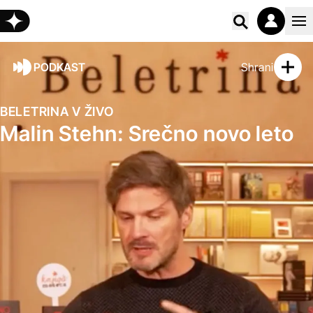
Poišči vs
PODKAST
Shrani
BELETRINA V ŽIVO
Malin Stehn: Srečno novo leto