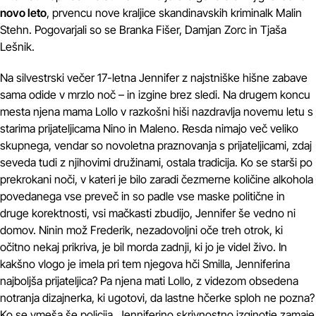
novo leto
, prvencu nove kraljice skandinavskih kriminalk Malin
Stehn. Pogovarjali so se Branka Fišer, Damjan Zorc in Tjaša
Lešnik.
Na silvestrski večer 17-letna Jennifer z najstniške hišne zabave
sama odide v mrzlo noč – in izgine brez sledi. Na drugem koncu
mesta njena mama Lollo v razkošni hiši nazdravlja novemu letu s
starima prijateljicama Nino in Maleno. Resda nimajo več veliko
skupnega, vendar so novoletna praznovanja s prijateljicami, zdaj
seveda tudi z njihovimi družinami, ostala tradicija. Ko se starši po
prekrokani noči, v kateri je bilo zaradi čezmerne količine alkohola
povedanega vse preveč in so padle vse maske politične in
druge korektnosti, vsi mačkasti zbudijo, Jennifer še vedno ni
domov. Ninin mož Frederik, nezadovoljni oče treh otrok, ki
očitno nekaj prikriva, je bil morda zadnji, ki jo je videl živo. In
kakšno vlogo je imela pri tem njegova hči Smilla, Jenniferina
najboljša prijateljica? Pa njena mati Lollo, z videzom obsedena
notranja dizajnerka, ki ugotovi, da lastne hčerke sploh ne pozna?
Ko se vmeša še policija, Jenniferino skrivnostno izginotje zamaje