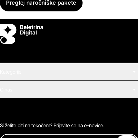
Preglej naročniške pakete
Switch theme
Kategorije
Filmi
O nas
E-knjige
Zvočne knjige
O Beletrini Digital
Podkasti
Naročnine
Magazin
Pogosta vprašanja
Kontaktirajte nas
Si želite biti na tekočem? Prijavite se na e-novice.