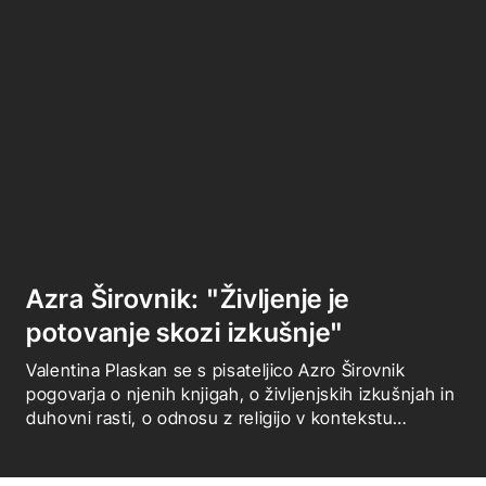
Azra Širovnik: "Življenje je
potovanje skozi izkušnje"
Valentina Plaskan se s pisateljico Azro Širovnik
pogovarja o njenih knjigah, o življenjskih izkušnjah in
duhovni rasti, o odnosu z religijo v kontekstu
življenja v socializmu, o vlogi žensk v družbi skozi
čas in še marsičem.