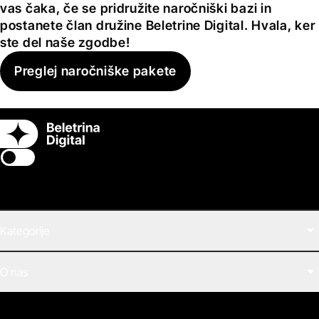
vas čaka, če se pridružite naročniški bazi in
postanete član družine Beletrine Digital. Hvala, ker
ste del naše zgodbe!
Preglej naročniške pakete
Switch theme
Kategorije
Filmi
O nas
E-knjige
Zvočne knjige
O Beletrini Digital
Podkasti
Naročnine