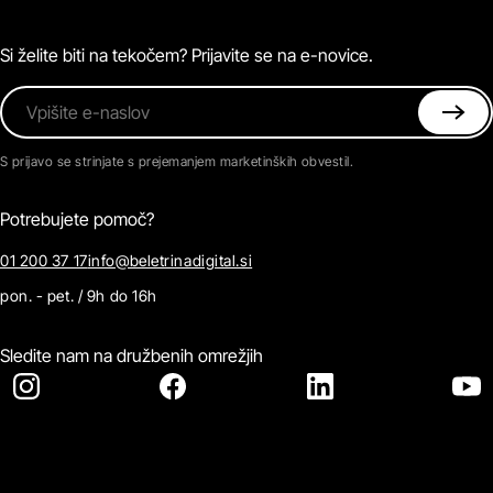
Magazin
Pogosta vprašanja
Kontaktirajte nas
Si želite biti na tekočem? Prijavite se na e-novice.
Vpišite e-naslov
S prijavo se strinjate s prejemanjem marketinških obvestil.
Potrebujete pomoč?
01 200 37 17
info@beletrinadigital.si
pon. - pet. / 9h do 16h
Sledite nam na družbenih omrežjih