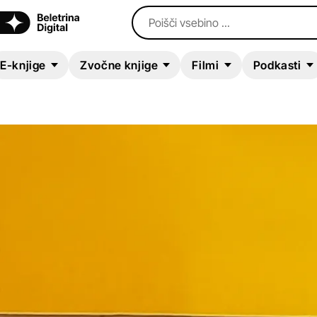
Poišči vsebino ...
E-knjige
Zvočne knjige
Filmi
Podkasti