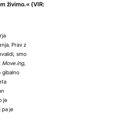
m živimo.« (VIR:
rja
nja. Prav z
nvalidi, smo
t
Move.ing
,
o gibalno
eta
an
 je
 pa je