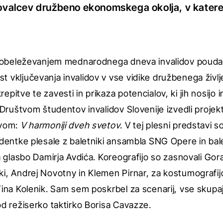
kovalcev družbeno ekonomskega okolja, v katere
z obeleževanjem mednarodnega dneva invalidov pouda
vključevanja invalidov v vse vidike družbenega življe
pitve te zavesti in prikaza potencialov, ki jih nosijo i
 Društvom študentov invalidov Slovenije izvedli projek
ovom:
V harmoniji dveh svetov
. V tej plesni predstavi s
dentke plesale z baletniki ansambla SNG Opere in bal
a glasbo Damirja Avdića. Koreografijo so zasnovali Gor
, Andrej Novotny in Klemen Pirnar, za kostumografijo
ina Kolenik. Sam sem poskrbel za scenarij, vse skupaj
d režiserko taktirko Borisa Cavazze.