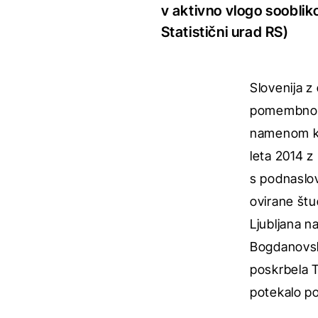
v aktivno vlogo soobli
Statistični urad RS)
Slovenija 
pomembnost 
namenom kre
leta 2014 z
s podnasl
ovirane štu
Ljubljana n
Bogdanovski
poskrbela T
potekalo po