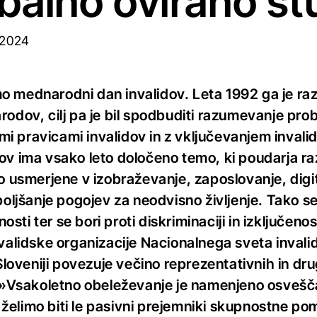
ibalno ovirano š
 2024
 mednarodni dan invalidov. Leta 1992 ga je raz
odov, cilj pa je bil spodbuditi razumevanje pr
imi pravicami invalidov in z vključevanjem invali
v ima vsako leto določeno temo, ki poudarja razl
o usmerjene v izobraževanje, zaposlovanje, dig
zboljšanje pogojev za neodvisno življenje. Tako
ti ter se bori proti diskriminaciji in izključeno
validske organizacije Nacionalnega sveta invalid
Sloveniji povezuje večino reprezentativnih in dru
: »Vsakoletno obeleževanje je namenjeno osvešč
ne želimo biti le pasivni prejemniki skupnostne