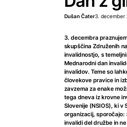
Dan z g
Dušan Čater
3. december
3. decembra praznujemo
skupščina Združenih nar
invalidnostjo, s temeljn
Mednarodni dan invalido
invalidov. Teme so lahk
človekove pravice in i
zavzema za enake možnos
tega dneva iz krovne in
Slovenije (NSIOS), ki v 
organizacij, sporočajo
invalidi del družbe in 