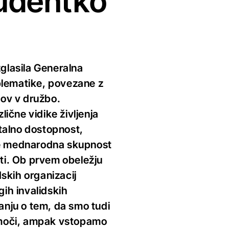
tudentko
glasila Generalna
oblematike, povezane z
dov v družbo.
ične vidike življenja
italno dostopnost,
 se mednarodna skupnost
sti. Ob prvem obeležju
skih organizacij
gih invalidskih
anju o tem, da smo tudi
 pomoči, ampak vstopamo