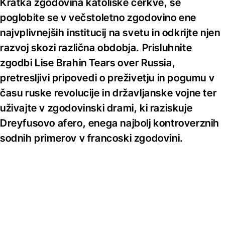
Kratka zgodovina katoliške cerkve, se
poglobite se v večstoletno zgodovino ene
najvplivnejših institucij na svetu in odkrijte njen
razvoj skozi različna obdobja. Prisluhnite
zgodbi Lise Brahin Tears over Russia,
pretresljivi pripovedi o preživetju in pogumu v
času ruske revolucije in državljanske vojne ter
uživajte v zgodovinski drami, ki raziskuje
Dreyfusovo afero, enega najbolj kontroverznih
sodnih primerov v francoski zgodovini.