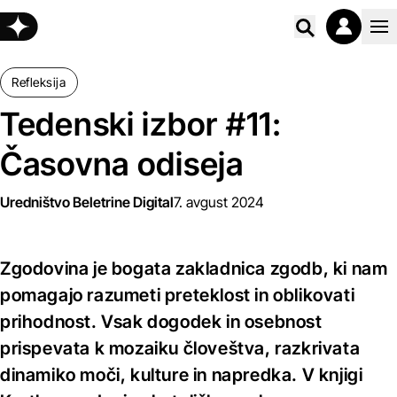
Poišči vs
Refleksija
Tedenski izbor #11:
Časovna odiseja
Uredništvo Beletrine Digital
7. avgust 2024
Zgodovina je bogata zakladnica zgodb, ki nam
pomagajo razumeti preteklost in oblikovati
prihodnost. Vsak dogodek in osebnost
prispevata k mozaiku človeštva, razkrivata
dinamiko moči, kulture in napredka. V knjigi