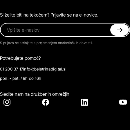
Magazin
Pogosta vprašanja
Kontaktirajte nas
Si želite biti na tekočem? Prijavite se na e-novice.
Vpišite e-naslov
S prijavo se strinjate s prejemanjem marketinških obvestil.
Potrebujete pomoč?
01 200 37 17
info@beletrinadigital.si
pon. - pet. / 9h do 16h
Sledite nam na družbenih omrežjih