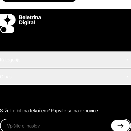
Switch theme
Kategorije
Filmi
O nas
E-knjige
Zvočne knjige
O Beletrini Digital
Podkasti
Naročnine
Magazin
Pogosta vprašanja
Kontaktirajte nas
Si želite biti na tekočem? Prijavite se na e-novice.
Vpišite e-naslov