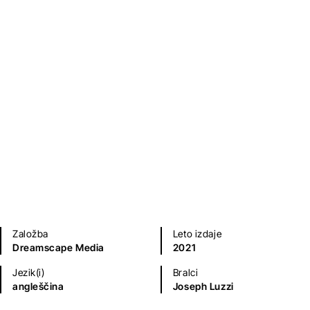
Joseph Luzzi
Kritika
Založba
Leto izdaje
Dreamscape Media
2021
Jezik(i)
Bralci
angleščina
Joseph Luzzi