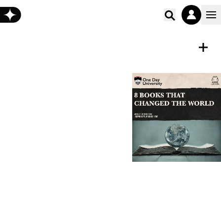
Poišči vs
ZVOČNA KNJIGA
Shrani
8 Books That Changed the
World