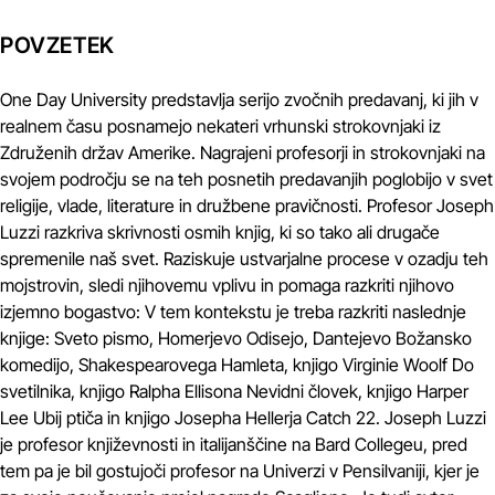
POVZETEK
One Day University predstavlja serijo zvočnih predavanj, ki jih v
realnem času posnamejo nekateri vrhunski strokovnjaki iz
Združenih držav Amerike. Nagrajeni profesorji in strokovnjaki na
svojem področju se na teh posnetih predavanjih poglobijo v svet
religije, vlade, literature in družbene pravičnosti. Profesor Joseph
Luzzi razkriva skrivnosti osmih knjig, ki so tako ali drugače
spremenile naš svet. Raziskuje ustvarjalne procese v ozadju teh
mojstrovin, sledi njihovemu vplivu in pomaga razkriti njihovo
izjemno bogastvo: V tem kontekstu je treba razkriti naslednje
knjige: Sveto pismo, Homerjevo Odisejo, Dantejevo Božansko
komedijo, Shakespearovega Hamleta, knjigo Virginie Woolf Do
svetilnika, knjigo Ralpha Ellisona Nevidni človek, knjigo Harper
Lee Ubij ptiča in knjigo Josepha Hellerja Catch 22. Joseph Luzzi
je profesor književnosti in italijanščine na Bard Collegeu, pred
tem pa je bil gostujoči profesor na Univerzi v Pensilvaniji, kjer je