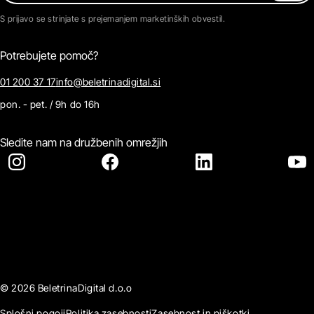
S prijavo se strinjate s prejemanjem marketinških obvestil.
Potrebujete pomoč?
01 200 37 17
info@beletrinadigital.si
pon. - pet. / 9h do 16h
Sledite nam na družbenih omrežjih
© 2026 BeletrinaDigital d.o.o
Splošni pogoji
Politika zasebnosti
Zasebnost in piškotki