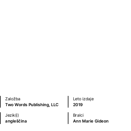
Sodobni romani (20. in 21. st.)
Ljubezenski romani
Založba
Leto izdaje
Two Words Publishing, LLC
2019
Jezik(i)
Bralci
angleščina
Ann Marie Gideon