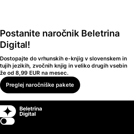
Postanite naročnik Beletrina
Digital!
Dostopajte do vrhunskih e-knjig v slovenskem in
tujih jezikih, zvočnih knjig in veliko drugih vsebin
že od 8,99 EUR na mesec.
Preglej naročniške pakete
Switch theme