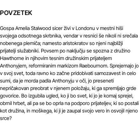
POVZETEK
Gospa Amelia Stalwood sicer živi v Londonu v mestni hiši
svojega odsotnega skrbnika, vendar v resnici še nikoli ni srečala
nobenega plemiča; namesto aristokratov so njeni najbližji
prijatelji služabniki. Povsem po naključju se spozna z družino
Hawthorne in njihovim tesnim družinskim prijateljem
Anthonyjem, reformiranim markizom Raebournom. Sprejemajo jo
v svoj svet, toda ravno ko začne pridobivati samozavest in celo
sumi, da je morda padla Anthonyju v oči, jo preseneti
nepričakovan preobrat v njenem položaju, ki ga spremljajo grde
govorice. Bo izgubila ugled, ko ji bo svet, ki jo je komaj sprejel,
obrnil hrbet, ali pa se bo oprla na podporo prijateljev, ki so postali
kot družina, in moškega, ki ji je zaupal svojo vero in osvojil njeno
srce?