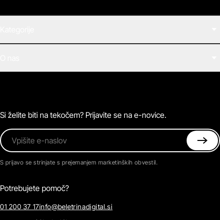
Kategorije
Filmi
O nas
E-knjige
Zvočne knjige
O Beletrini Digital
Podkasti
Naročnine
Magazin
Pogosta vprašanja
Kontaktirajte nas
Si želite biti na tekočem? Prijavite se na e-novice.
Vpišite e-naslov
S prijavo se strinjate s prejemanjem marketinških obvestil.
Potrebujete pomoč?
01 200 37 17
info@beletrinadigital.si