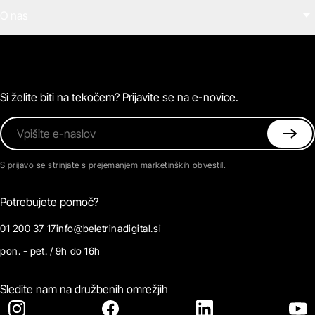
Filmi
O nas
E-knjige
Zvočne knjige
O Beletrini Digital
Podkasti
Naročnine
Magazin
Pogosta vprašanja
Kontaktirajte nas
Si želite biti na tekočem? Prijavite se na e-novice.
Vpišite e-naslov
S prijavo se strinjate s prejemanjem marketinških obvestil.
Potrebujete pomoč?
01 200 37 17
info@beletrinadigital.si
pon. - pet. / 9h do 16h
Sledite nam na družbenih omrežjih