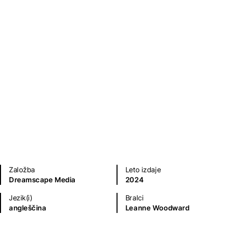
Priročniki
Založba
Leto izdaje
Dreamscape Media
2024
Jezik(i)
Bralci
angleščina
Leanne Woodward