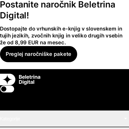
Postanite naročnik Beletrina
Digital!
Dostopajte do vrhunskih e-knjig v slovenskem in
tujih jezikih, zvočnih knjig in veliko drugih vsebin
že od 8,99 EUR na mesec.
Preglej naročniške pakete
Switch theme
Kategorije