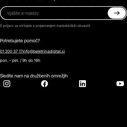
Vpišite e-naslov
S prijavo se strinjate s prejemanjem marketinških obvestil.
Potrebujete pomoč?
01 200 37 17
info@beletrinadigital.si
pon. - pet. / 9h do 16h
Sledite nam na družbenih omrežjih