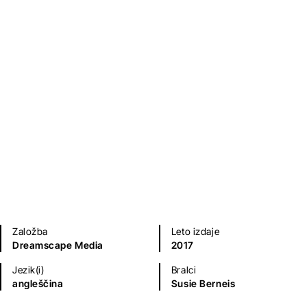
Klasični romani (do 20.st.)
Sodobni romani (20. in 21. st.)
Kratke zgodbe in esejistika
Založba
Leto izdaje
Dreamscape Media
2017
Jezik(i)
Bralci
angleščina
Susie Berneis