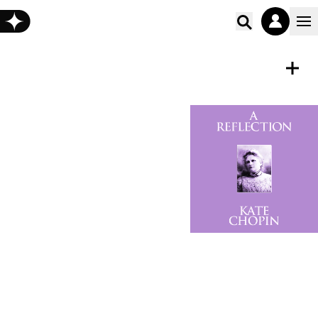
Poišči vs
ZVOČNA KNJIGA
Shrani
A Reflection
Kate Chopin