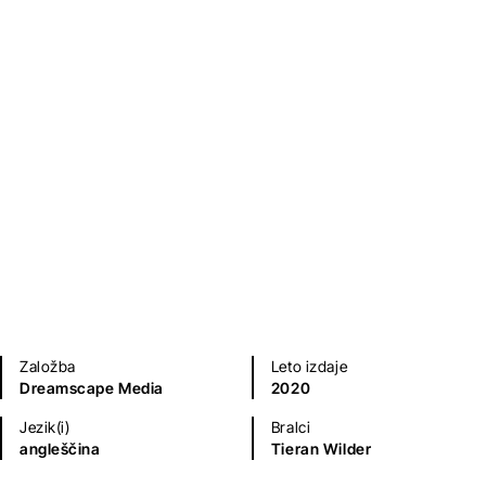
Ljubezenski romani
Zgodovinski, vojni, pustolovski romani
Založba
Leto izdaje
Dreamscape Media
2020
Jezik(i)
Bralci
angleščina
Tieran Wilder