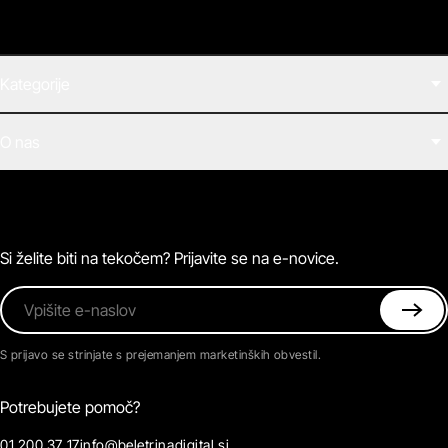
Kategorije
Filmi
O nas
E-knjige
Zvočne knjige
O Beletrini Digital
Podkasti
Naročnine
Magazin
Pogosta vprašanja
Kontaktirajte nas
Si želite biti na tekočem? Prijavite se na e-novice.
Vpišite e-naslov
S prijavo se strinjate s prejemanjem marketinških obvestil.
Potrebujete pomoč?
01 200 37 17
info@beletrinadigital.si