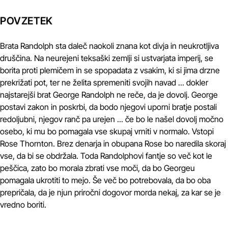
POVZETEK
Brata Randolph sta daleč naokoli znana kot divja in neukrotljiva
druščina. Na neurejeni teksaški zemlji si ustvarjata imperij, se
borita proti plemičem in se spopadata z vsakim, ki si jima drzne
prekrižati pot, ter ne želita spremeniti svojih navad ... dokler
najstarejši brat George Randolph ne reče, da je dovolj. George
postavi zakon in poskrbi, da bodo njegovi uporni bratje postali
redoljubni, njegov ranč pa urejen ... če bo le našel dovolj močno
osebo, ki mu bo pomagala vse skupaj vrniti v normalo. Vstopi
Rose Thornton. Brez denarja in obupana Rose bo naredila skoraj
vse, da bi se obdržala. Toda Randolphovi fantje so več kot le
peščica, zato bo morala zbrati vse moči, da bo Georgeu
pomagala ukrotiti to mejo. Še več bo potrebovala, da bo oba
prepričala, da je njun priročni dogovor morda nekaj, za kar se je
vredno boriti.