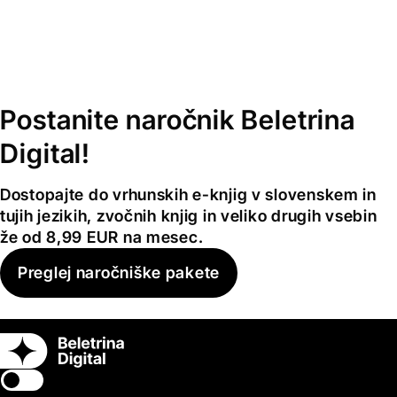
Postanite naročnik Beletrina
Digital!
Dostopajte do vrhunskih e-knjig v slovenskem in
tujih jezikih, zvočnih knjig in veliko drugih vsebin
že od 8,99 EUR na mesec.
Preglej naročniške pakete
Switch theme