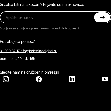
Kontaktirajte nas
Si želite biti na tekočem? Prijavite se na e-novice.
Vpišite e-naslov
S prijavo se strinjate s prejemanjem marketinških obvestil.
Potrebujete pomoč?
01 200 37 17
info@beletrinadigital.si
pon. - pet. / 9h do 16h
Sledite nam na družbenih omrežjih