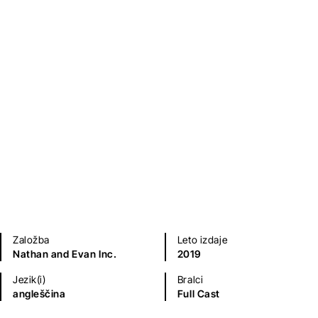
Bud Abbott
,
Lou Costello
Humor in satira
Sodobni romani (20. in 21. st.)
Umetnost, arhitektura in moda
Založba
Leto izdaje
Nathan and Evan Inc.
2019
Jezik(i)
Bralci
angleščina
Full Cast