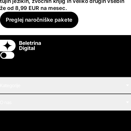
tujih jezikih, zvočnih knjig in veliko drugih vsebin
že od 8,99 EUR na mesec.
Preglej naročniške pakete
Switch theme
Kategorije
Filmi
O nas
E-knjige
Zvočne knjige
O Beletrini Digital
Podkasti
Naročnine
Magazin
Pogosta vprašanja