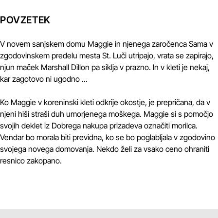
POVZETEK
V novem sanjskem domu Maggie in njenega zaročenca Sama v
zgodovinskem predelu mesta St. Luči utripajo, vrata se zapirajo,
njun maček Marshall Dillon pa siklja v prazno. In v kleti je nekaj,
kar zagotovo ni ugodno ...
Ko Maggie v koreninski kleti odkrije okostje, je prepričana, da v
njeni hiši straši duh umorjenega moškega. Maggie si s pomočjo
svojih deklet iz Dobrega nakupa prizadeva označiti morilca.
Vendar bo morala biti previdna, ko se bo poglabljala v zgodovino
svojega novega domovanja. Nekdo želi za vsako ceno ohraniti
resnico zakopano.