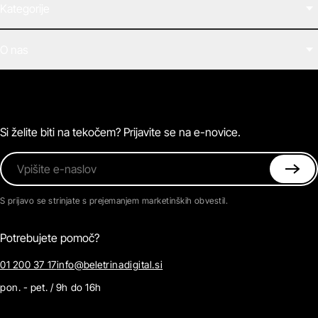
Kategorije
Filmi
O nas
E-knjige
Zvočne knjige
O Beletrini Digital
Podkasti
Naročnine
Magazin
Pogosta vprašanja
Kontaktirajte nas
Si želite biti na tekočem? Prijavite se na e-novice.
Vpišite e-naslov
S prijavo se strinjate s prejemanjem marketinških obvestil.
Potrebujete pomoč?
01 200 37 17
info@beletrinadigital.si
pon. - pet. / 9h do 16h