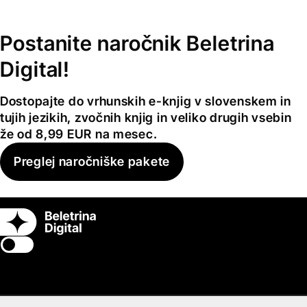
Postanite naročnik Beletrina
Digital!
Dostopajte do vrhunskih e-knjig v slovenskem in
tujih jezikih, zvočnih knjig in veliko drugih vsebin
že od 8,99 EUR na mesec.
Preglej naročniške pakete
Switch theme