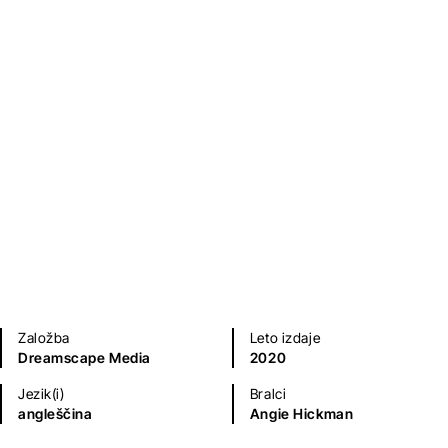
Kriminalke in trilerji
Sodobni romani (20. in 21. st.)
Založba
Leto izdaje
Dreamscape Media
2020
Jezik(i)
Bralci
angleščina
Angie Hickman