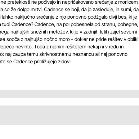
ne preteklosti ne počivajo in nepričakovano srečanje z morilcem
a so že dolgo mrtvi. Cadence se boji, da jo zasleduje, in sumi, da
i lahko naključno srečanje z njo ponovno podžgalo divji bes, ki je
groža tudi Cadence? Cadence, na pol pobesnela od strahu, pobegne,
ga najhujših snežnih metežev, ki je v zadnjih letih zajel severni
 se sooča z najhujšo nočno moro - dokler ne pride rešitev v obliki
slepečo nevihto. Toda z njenim rešiteljem nekaj ni v redu in
: naj zaupa temu skrivnostnemu neznancu ali naj ponovno
hte se Cadence približujejo zidovi.