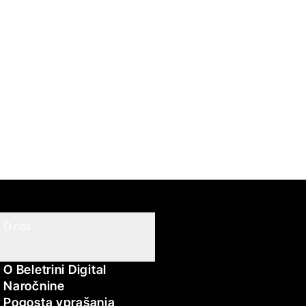
O nas
O Beletrini Digital
Naročnine
Pogosta vprašanja