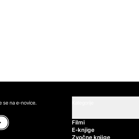
ite se na e-novice.
Kategorije
Filmi
E-knjige
Zvočne knjige