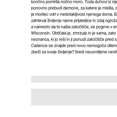
končno pomirila nočno moro. Toda duhovi iz nje
ponovno prebudi demone, za katere je mislila, d
je morilec vdrl v nedotakljivost njenega doma. B
zahteval življenje njene prijateljice in zdaj o
a namesto da bi našla zatočišče, se pogrne v ene
Wisconsin. Obtičala je, zmrzuje in je sama, zato
neznanca, ki jo reši in ji ponudi zatočišče pred 
Cadence se znajde pred novo nemogočo dilemo
zbeži za svoje življenje? Sredi neusmiljene nevi