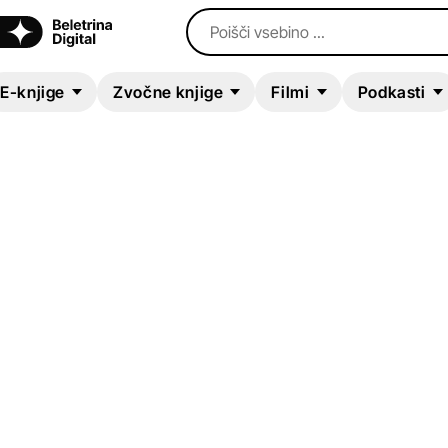
Poišči vsebino ...
E-knjige
Zvočne knjige
Filmi
Podkasti
ZVOČNA KNJIGA
Blindsided
Kate Watterson
Kriminalke in trilerji