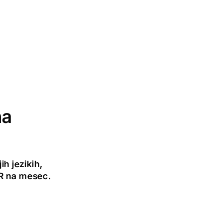
na
h jezikih,
UR na mesec.