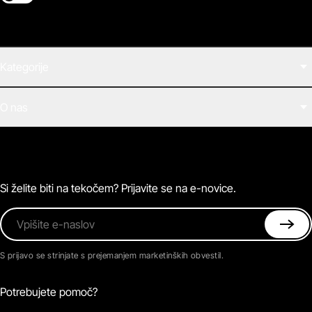
Switch theme
Kategorije
Filmi
O nas
E-knjige
Zvočne knjige
O Beletrini Digital
Podkasti
Naročnine
Magazin
Pogosta vprašanja
Kontaktirajte nas
Si želite biti na tekočem? Prijavite se na e-novice.
Vpišite e-naslov
S prijavo se strinjate s prejemanjem marketinških obvestil.
Potrebujete pomoč?