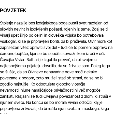
POVZETEK
Stoletje nazaj je bes izdajalskega boga pustil svet razdejan od
silovitih neviht in izkrivljenih pošasti, rojenih iz teme. Zdaj se ti
viharji spet širijo po celini in človeška vojska bo potrebovala
vsakogar, ki se je pripravljen boriti, da bi preživela. Olvir mora kot
zaprisežen vitez opraviti svoj del - tudi če to pomeni odpravo na
čarobno bojišče, kjer se bo soočil s sovražnikom iz oči v oči.
Čuvajka Vivian Bathari je izgubila preveč, da bi svojemu
najtesnejšemu prijatelju dovolila, da se žrtvuje sam. Poleg tega
se šušlja, da so Olvirjeve nenavadne nove moči nekako
povezane z bogom, zato mu želi stati ob strani, da se ne bi
zgodilo najhujše. Ko odpotujeta globoko v osrčje
nevarnosti, njune naraščajoče privlačnosti ni več mogoče
zanikati. Razjasni se tudi Olvirjeva povezanost z zlom, ki straši v
njunem svetu. Na koncu se bo morala Vivian odločiti, kaj je
pripravljena žrtvovati, da bi rešila njun svet... in moškega, ki ga