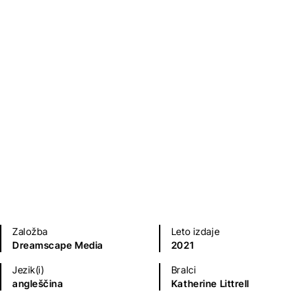
Ljubezenski romani
Fantazijski in ZF romani
Založba
Leto izdaje
Dreamscape Media
2021
Jezik(i)
Bralci
angleščina
Katherine Littrell