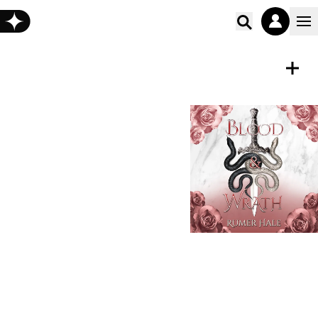
Poišči vs
ZVOČNA KNJIGA
Shrani
Blood and Wrath
Rumer Hale