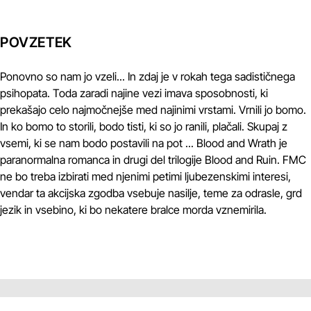
POVZETEK
Ponovno so nam jo vzeli... In zdaj je v rokah tega sadističnega
psihopata. Toda zaradi najine vezi imava sposobnosti, ki
prekašajo celo najmočnejše med najinimi vrstami. Vrnili jo bomo.
In ko bomo to storili, bodo tisti, ki so jo ranili, plačali. Skupaj z
vsemi, ki se nam bodo postavili na pot ... Blood and Wrath je
paranormalna romanca in drugi del trilogije Blood and Ruin. FMC
ne bo treba izbirati med njenimi petimi ljubezenskimi interesi,
vendar ta akcijska zgodba vsebuje nasilje, teme za odrasle, grd
jezik in vsebino, ki bo nekatere bralce morda vznemirila.