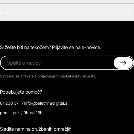
Filmi
O nas
E-knjige
Zvočne knjige
O Beletrini Digital
Podkasti
Naročnine
Magazin
Pogosta vprašanja
Kontaktirajte nas
Si želite biti na tekočem? Prijavite se na e-novice.
Vpišite e-naslov
S prijavo se strinjate s prejemanjem marketinških obvestil.
Potrebujete pomoč?
01 200 37 17
info@beletrinadigital.si
pon. - pet. / 9h do 16h
Sledite nam na družbenih omrežjih