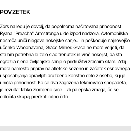
POVZETEK
Zdrs na ledu je dovolj, da popolnoma načrtovana prihodnost
Ryana "Preacha" Armstronga uide izpod nadzora. Avtomobilska
nesreča uniči njegove hokejske sanje... in poškoduje najnovejšo
učenko Woodhavena, Grace Milner. Grace ne more verjeti, da
sta bila potrebna le zelo slab trenutek in vroč hokejist, da sta
ogrozila njene življenjske sanje o pridružitvi zračnim silam. Zdaj
mora namesto priprav na atletsko sezono in začetek osnovnega
usposabljanja opravljati družbeno koristno delo z osebo, ki ji je
uničila prihodnost. Ko se dva zagrizena tekmovalca spopadeta,
je rezultat lahko zlomljeno srce... ali pa epska zmaga, če se
odločita skupaj prečkati ciljno črto.