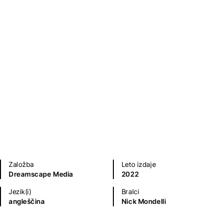
Mladinska literatura
Založba
Leto izdaje
Dreamscape Media
2022
Jezik(i)
Bralci
angleščina
Nick Mondelli