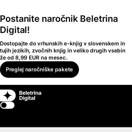
Postanite naročnik Beletrina
Digital!
Dostopajte do vrhunskih e-knjig v slovenskem in
tujih jezikih, zvočnih knjig in veliko drugih vsebin
že od 8,99 EUR na mesec.
Preglej naročniške pakete
Switch theme