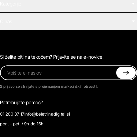
Kategorije
Filmi
O nas
E-knjige
Zvočne knjige
O Beletrini Digital
Podkasti
Naročnine
Magazin
Pogosta vprašanja
Kontaktirajte nas
Si želite biti na tekočem? Prijavite se na e-novice.
Vpišite e-naslov
S prijavo se strinjate s prejemanjem marketinških obvestil.
Potrebujete pomoč?
01 200 37 17
info@beletrinadigital.si
pon. - pet. / 9h do 16h