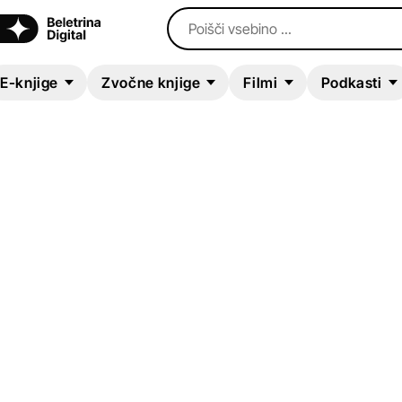
Poišči vsebino ...
E-knjige
Zvočne knjige
Filmi
Podkasti
ZVOČNA KNJIGA
Deadly Delights
Laura Jensen Walker
Kriminalke in trilerji