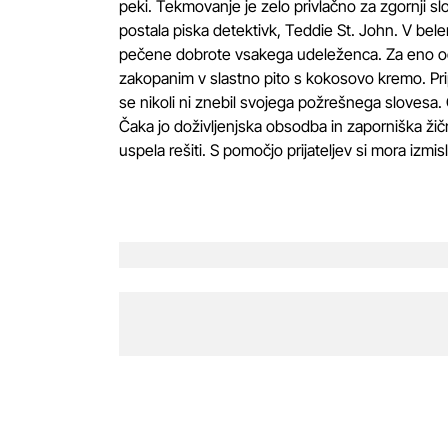
peki. Tekmovanje je zelo privlačno za zgornji sloj
postala piska detektivk, Teddie St. John. V belem
pečene dobrote vsakega udeleženca. Za eno od 
zakopanim v slastno pito s kokosovo kremo. Prip
se nikoli ni znebil svojega požrešnega slovesa. Ob
Čaka jo doživljenjska obsodba in zaporniška žič
uspela rešiti. S pomočjo prijateljev si mora izmis