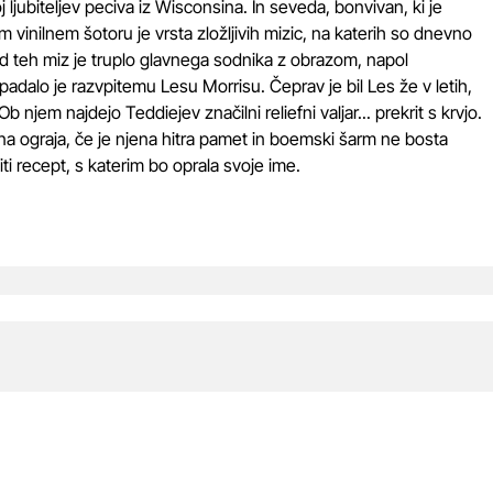
 ljubiteljev peciva iz Wisconsina. In seveda, bonvivan, ki je
 vinilnem šotoru je vrsta zložljivih mizic, na katerih so dnevno
teh miz je truplo glavnega sodnika z obrazom, napol
adalo je razvpitemu Lesu Morrisu. Čeprav je bil Les že v letih,
 njem najdejo Teddiejev značilni reliefni valjar... prekrit s krvjo.
na ograja, če je njena hitra pamet in boemski šarm ne bosta
liti recept, s katerim bo oprala svoje ime.