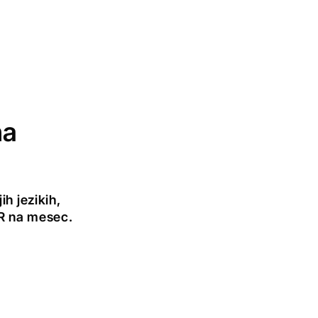
na
h jezikih,
UR na mesec.