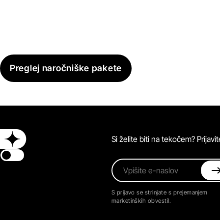
Preglej naročniške pakete
Si želite biti na tekočem? Prijav
Switch theme
Vpišite e-naslov
S prijavo se strinjate s prejemanjem
marketinških obvestil.