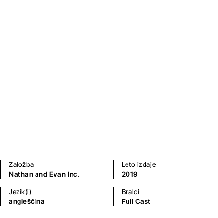
Sodobni romani (20. in 21. st.)
Kriminalke in trilerji
Umetnost, arhitektura in moda
Založba
Leto izdaje
Nathan and Evan Inc.
2019
Jezik(i)
Bralci
angleščina
Full Cast