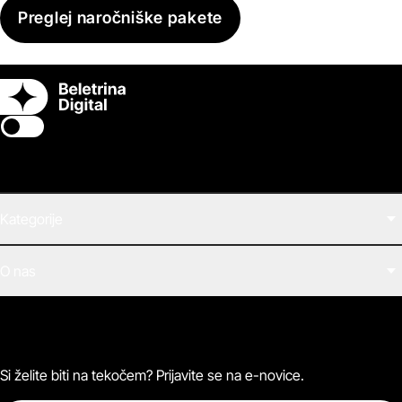
Preglej naročniške pakete
Switch theme
Kategorije
Filmi
O nas
E-knjige
Zvočne knjige
O Beletrini Digital
Podkasti
Naročnine
Magazin
Pogosta vprašanja
Kontaktirajte nas
Si želite biti na tekočem? Prijavite se na e-novice.