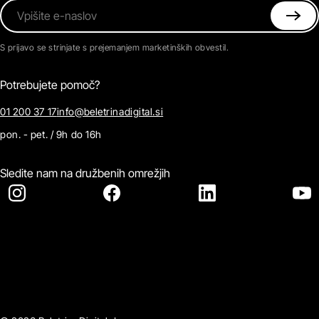
Vpišite e-naslov
S prijavo se strinjate s prejemanjem marketinških obvestil.
Potrebujete pomoč?
01 200 37 17
info@beletrinadigital.si
pon. - pet. / 9h do 16h
Sledite nam na družbenih omrežjih