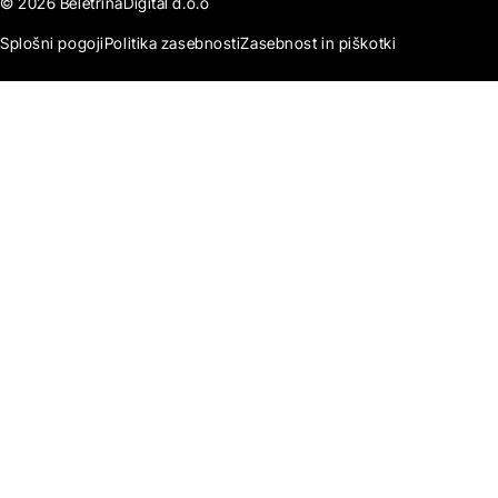
© 2026 BeletrinaDigital d.o.o
Splošni pogoji
Politika zasebnosti
Zasebnost in piškotki