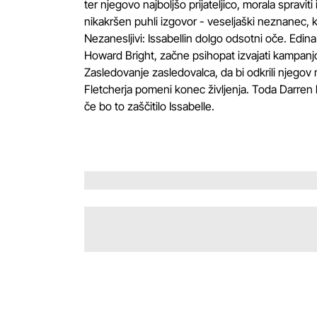
ter njegovo najboljšo prijateljico, morala sprav
nikakršen puhli izgovor - veseljaški neznanec, k
Nezanesljivi: Issabellin dolgo odsotni oče. Edina 
Howard Bright, začne psihopat izvajati kampanjo 
Zasledovanje zasledovalca, da bi odkrili njegov m
Fletcherja pomeni konec življenja. Toda Darren
če bo to zaščitilo Issabelle.