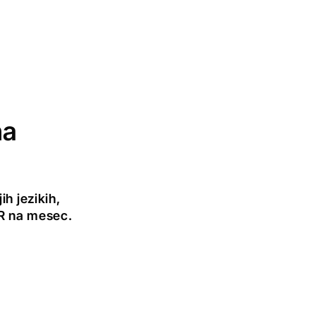
na
h jezikih,
UR na mesec.