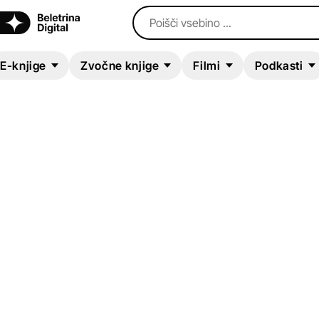
Poišči vsebino ...
E-knjige
Zvočne knjige
Filmi
Podkasti
ZVOČNA KNJIGA
Dying in Detroit
Jonathan Watkins
Kriminalke in trilerji