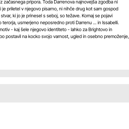
iti iz začasnega pripora. Toda Darrenova najnovejša zgodba ni
i je priletel v njegovo pisarno, ni nihče drug kot sam gospod
stvar, ki jo je prinesel s seboj, so težave. Komaj se pojavi
terorja, usmerjeno neposredno proti Darrenu ... in Issabelli.
otiv - kaj šele njegovo identiteto - lahko za Brightovo in
 bo postavil na kocko svojo varnost, ugled in osebno premoženje,