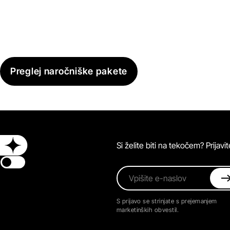
Preglej naročniške pakete
Si želite biti na tekočem? Prijav
Switch theme
Vpišite e-naslov
S prijavo se strinjate s prejemanjem
marketinških obvestil.