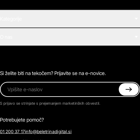
Kategorije
Filmi
O nas
E-knjige
Zvočne knjige
O Beletrini Digital
Podkasti
Naročnine
Magazin
Pogosta vprašanja
Kontaktirajte nas
Si želite biti na tekočem? Prijavite se na e-novice.
Vpišite e-naslov
S prijavo se strinjate s prejemanjem marketinških obvestil.
Potrebujete pomoč?
01 200 37 17
info@beletrinadigital.si