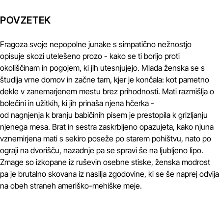
POVZETEK
Fragoza svoje nepopolne junake s simpatično nežnostjo
opisuje skozi utelešeno prozo - kako se ti borijo proti
okoliščinam in pogojem, ki jih utesnjujejo. Mlada ženska se s
študija vrne domov in začne tam, kjer je končala: kot pametno
dekle v zanemarjenem mestu brez prihodnosti. Mati razmišlja o
bolečini in užitkih, ki jih prinaša njena hčerka -
od nagnjenja k branju babičinih pisem je prestopila k grizljanju
njenega mesa. Brat in sestra zaskrbljeno opazujeta, kako njuna
vznemirjena mati s sekiro poseže po starem pohištvu, nato po
ograji na dvorišču, nazadnje pa se spravi še na ljubljeno lipo.
Zmage so izkopane iz ruševin osebne stiske, ženska modrost
pa je brutalno skovana iz nasilja zgodovine, ki se še naprej odvija
na obeh straneh ameriško-mehiške meje.