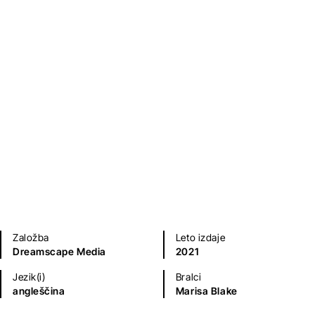
Kratke zgodbe in esejistika
Sodobni romani (20. in 21. st.)
Založba
Leto izdaje
Dreamscape Media
2021
Jezik(i)
Bralci
angleščina
Marisa Blake