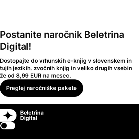
Postanite naročnik Beletrina
Digital!
Dostopajte do vrhunskih e-knjig v slovenskem in
tujih jezikih, zvočnih knjig in veliko drugih vsebin
že od 8,99 EUR na mesec.
Preglej naročniške pakete
Switch theme