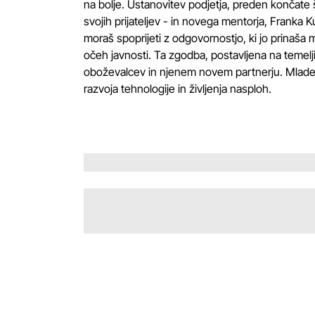
na bolje. Ustanovitev podjetja, preden končate 
svojih prijateljev - in novega mentorja, Franka Ku
moraš spoprijeti z odgovornostjo, ki jo prinaša 
očeh javnosti. Ta zgodba, postavljena na temelji
oboževalcev in njenem novem partnerju. Mladen
razvoja tehnologije in življenja nasploh.