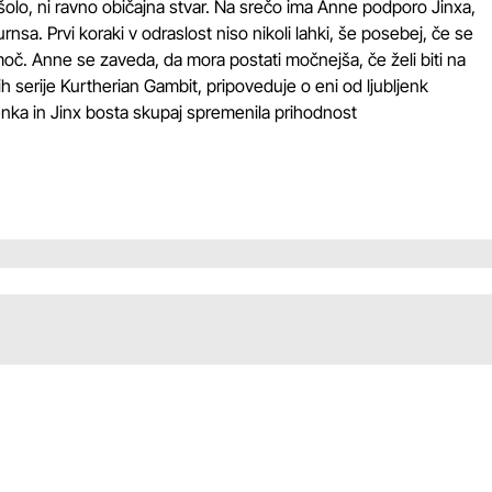
šolo, ni ravno običajna stvar. Na srečo ima Anne podporo Jinxa,
rnsa. Prvi koraki v odraslost niso nikoli lahki, še posebej, če se
moč. Anne se zaveda, da mora postati močnejša, če želi biti na
h serije Kurtherian Gambit, pripoveduje o eni od ljubljenk
ka in Jinx bosta skupaj spremenila prihodnost