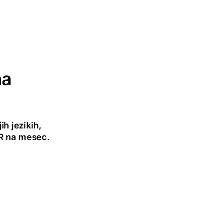
na
h jezikih,
UR na mesec.