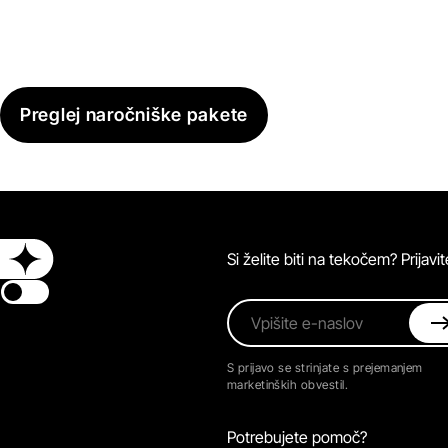
Preglej naročniške pakete
Si želite biti na tekočem? Prijav
Switch theme
Vpišite e-naslov
S prijavo se strinjate s prejemanjem
marketinških obvestil.
Potrebujete pomoč?