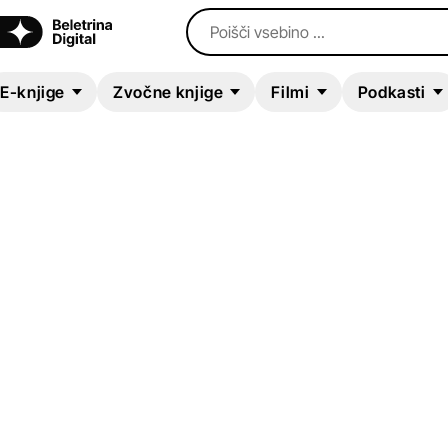
Poišči vsebino ...
E-knjige
Zvočne knjige
Filmi
Podkasti
ZVOČNA KNJIGA
Etheric Explorer
S.R. Russell
,
Michael Anderle
Mladinska literatura