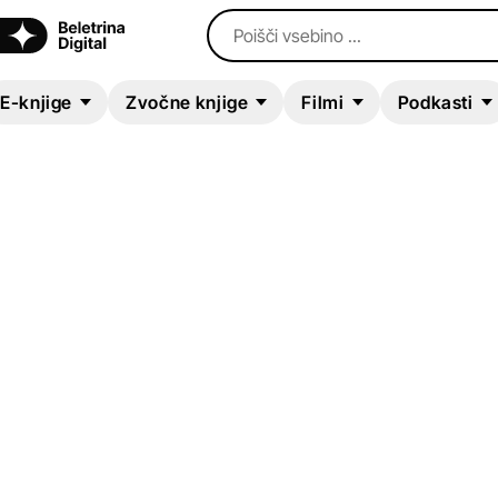
Poišči vsebino ...
E-knjige
Zvočne knjige
Filmi
Podkasti
ZVOČNA KNJIGA
Fibber McGee and
Molly: Fibber Looks
Happy
Don Quinn