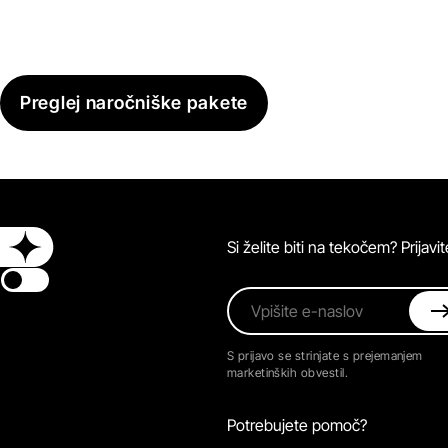
Preglej naročniške pakete
Si želite biti na tekočem? Prijav
Switch theme
Vpišite e-naslov
S prijavo se strinjate s prejemanjem
marketinških obvestil.
Potrebujete pomoč?