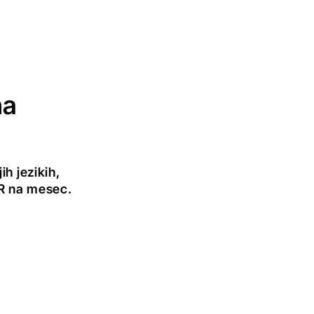
na
h jezikih,
UR na mesec.