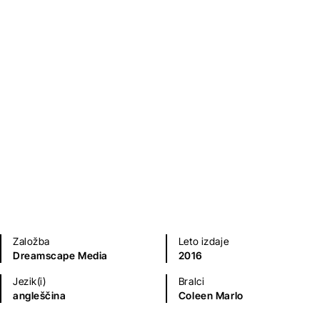
Ljubezenski romani
Sodobni romani (20. in 21. st.)
Založba
Leto izdaje
Dreamscape Media
2016
Jezik(i)
Bralci
angleščina
Coleen Marlo