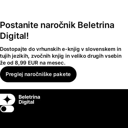
Postanite naročnik Beletrina
Digital!
Dostopajte do vrhunskih e-knjig v slovenskem in
tujih jezikih, zvočnih knjig in veliko drugih vsebin
že od 8,99 EUR na mesec.
Preglej naročniške pakete
Switch theme