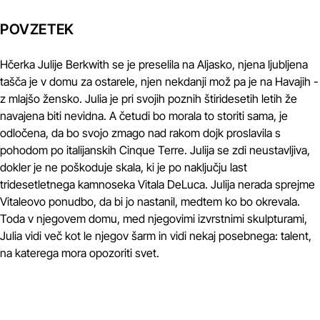
POVZETEK
Hčerka Julije Berkwith se je preselila na Aljasko, njena ljubljena
tašča je v domu za ostarele, njen nekdanji mož pa je na Havajih -
z mlajšo žensko. Julia je pri svojih poznih štiridesetih letih že
navajena biti nevidna. A četudi bo morala to storiti sama, je
odločena, da bo svojo zmago nad rakom dojk proslavila s
pohodom po italijanskih Cinque Terre. Julija se zdi neustavljiva,
dokler je ne poškoduje skala, ki je po naključju last
tridesetletnega kamnoseka Vitala DeLuca. Julija nerada sprejme
Vitaleovo ponudbo, da bi jo nastanil, medtem ko bo okrevala.
Toda v njegovem domu, med njegovimi izvrstnimi skulpturami,
Julia vidi več kot le njegov šarm in vidi nekaj posebnega: talent,
na katerega mora opozoriti svet.