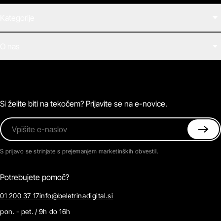
Kategorije
Filmi
O nas
E-knjige
Zvočne knjige
O Beletrini Digital
Podkasti
Naročnine
Magazin
Pogosta vprašanja
Kontaktirajte nas
Si želite biti na tekočem? Prijavite se na e-novice.
Vpišite e-naslov
S prijavo se strinjate s prejemanjem marketinških obvestil.
Potrebujete pomoč?
01 200 37 17
info@beletrinadigital.si
pon. - pet. / 9h do 16h