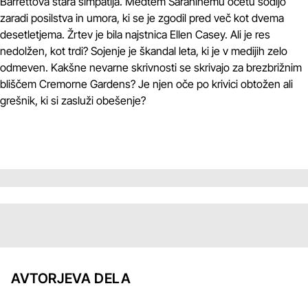
Barrettova stara simpatija. Medtem Sarahinemu očetu sodijo
zaradi posilstva in umora, ki se je zgodil pred več kot dvema
desetletjema. Žrtev je bila najstnica Ellen Casey. Ali je res
nedolžen, kot trdi? Sojenje je škandal leta, ki je v medijih zelo
odmeven. Kakšne nevarne skrivnosti se skrivajo za brezbrižnim
bliščem Cremorne Gardens? Je njen oče po krivici obtožen ali
grešnik, ki si zasluži obešenje?
AVTORJEVA DELA