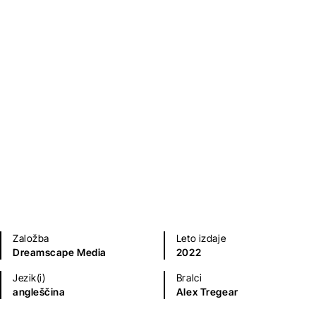
Kriminalke in trilerji
Založba
Leto izdaje
Dreamscape Media
2022
Jezik(i)
Bralci
angleščina
Alex Tregear