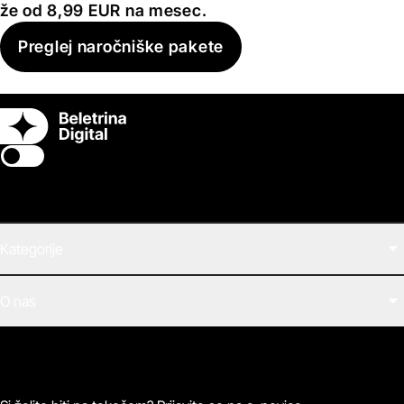
že od 8,99 EUR na mesec.
Preglej naročniške pakete
Switch theme
Kategorije
Filmi
O nas
E-knjige
Zvočne knjige
O Beletrini Digital
Podkasti
Naročnine
Magazin
Pogosta vprašanja
Kontaktirajte nas