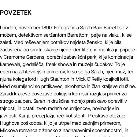
POVZETEK
London, november 1890. Fotografinja Sarah Bain Barrett se z
možem, detektivom seržantom Barrettom, pelje na vlaku, ki se
zaleti. Med reševanjem potnikov najdeta žensko, ki je bila
zadavljena do smrti. Iskanje njene identitete in morilca ju pripelje
v Cremorne Gardens, obrečni zabaviščni park, ki je kombinacija
karnevala, gledališča, freak showa in muzeja čudakov. To je
eden najzahtevnejših primerov, ki so se ga Sarah, njen mož, ter
njuna kolega lord Hugh Staunton in Mick O'Reilly kdajkoli lotili.
Med osumljenci so pritlikavec, akrobatka in član kraljeve družine.
Zaradi kraljeve povezave policijski komisar razglasi primer za
strogo zaupen. Sarah in druščina morajo preiskavo opraviti v
tajnosti, in ostati izven radarja osumljencev, novinarjev in
javnosti. Kar je precej lažje reči kot storiti. Preiskavo otežuje
Hughova poškodba, ki jo je utrpel med zadnjim primerom,
Mickova romanca z žensko z nadnaravnimi sposobnostmi, in