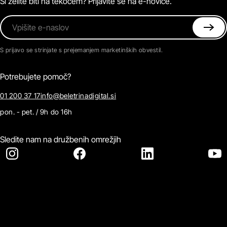
Si želite biti na tekočem? Prijavite se na e-novice.
Vpišite e-naslov
S prijavo se strinjate s prejemanjem marketinških obvestil.
Potrebujete pomoč?
01 200 37 17
info@beletrinadigital.si
pon. - pet. / 9h do 16h
Sledite nam na družbenih omrežjih