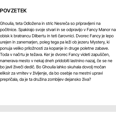
POVZETEK
Ghoulia, teta Odložena in stric Nesreča so pripravljeni na
počitnice. Spakirajo svoje stvari in se odpravijo v Fancy Manor na
obisk k bratrancu Dilbertu in teti čarovnici. Dvorec Fancy je lepo
urejen in zanemarjen, poleg tega pa leži ob jezeru Mystery, ki
ponuja veliko priložnosti za kopanje in druge poletne zabave.
Toda v načrtu je težava. Ker je dvorec Fancy videti zapuščen,
namerava mesto v nekaj dneh pridobiti lastnino nazaj, če se ne
bo javil živeči dedič. Bo Ghoulia lahko skuhala dovolj močan
eliksir za vrnitev v življenje, da bo osebje na mestni upravi
prepričala, da je ta družina zombijev dejansko živa?