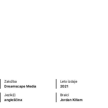
Barbara Cantini
Mladinska literatura
Založba
Leto izdaje
Dreamscape Media
2021
Jezik(i)
Bralci
angleščina
Jordan Killam