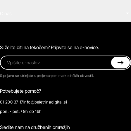
Filmi
O nas
E-knjige
Zvočne knjige
O Beletrini Digital
Podkasti
Naročnine
Magazin
Pogosta vprašanja
Kontaktirajte nas
Si želite biti na tekočem? Prijavite se na e-novice.
Vpišite e-naslov
S prijavo se strinjate s prejemanjem marketinških obvestil.
Potrebujete pomoč?
01 200 37 17
info@beletrinadigital.si
pon. - pet. / 9h do 16h
Sledite nam na družbenih omrežjih