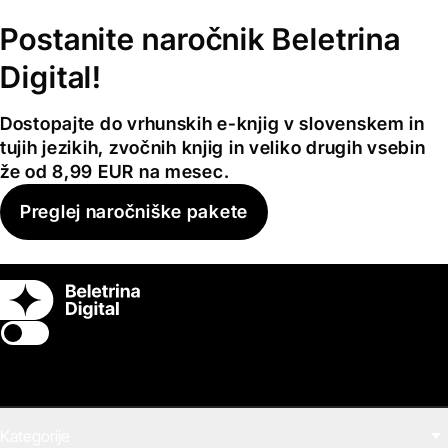
Postanite naročnik Beletrina
Digital!
Dostopajte do vrhunskih e-knjig v slovenskem in
tujih jezikih, zvočnih knjig in veliko drugih vsebin
že od 8,99 EUR na mesec.
Preglej naročniške pakete
Switch theme
Kategorije