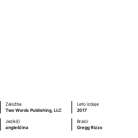
Religija
Založba
Leto izdaje
Two Words Publishing, LLC
2017
Jezik(i)
Bralci
angleščina
Gregg Rizzo