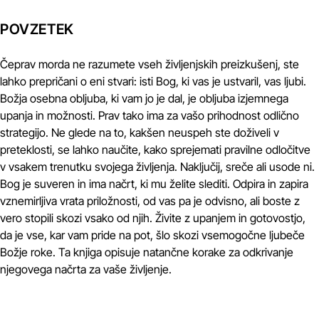
POVZETEK
Čeprav morda ne razumete vseh življenjskih preizkušenj, ste
lahko prepričani o eni stvari: isti Bog, ki vas je ustvaril, vas ljubi.
Božja osebna obljuba, ki vam jo je dal, je obljuba izjemnega
upanja in možnosti. Prav tako ima za vašo prihodnost odlično
strategijo. Ne glede na to, kakšen neuspeh ste doživeli v
preteklosti, se lahko naučite, kako sprejemati pravilne odločitve
v vsakem trenutku svojega življenja. Naključij, sreče ali usode ni.
Bog je suveren in ima načrt, ki mu želite slediti. Odpira in zapira
vznemirljiva vrata priložnosti, od vas pa je odvisno, ali boste z
vero stopili skozi vsako od njih. Živite z upanjem in gotovostjo,
da je vse, kar vam pride na pot, šlo skozi vsemogočne ljubeče
Božje roke. Ta knjiga opisuje natančne korake za odkrivanje
njegovega načrta za vaše življenje.