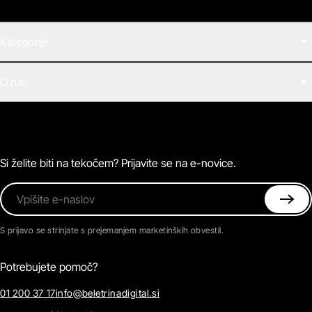
Kategorije
Filmi
O nas
E-knjige
Zvočne knjige
O Beletrini Digital
Podkasti
Naročnine
Magazin
Pogosta vprašanja
Kontaktirajte nas
Si želite biti na tekočem? Prijavite se na e-novice.
Vpišite e-naslov
S prijavo se strinjate s prejemanjem marketinških obvestil.
Potrebujete pomoč?
01 200 37 17
info@beletrinadigital.si