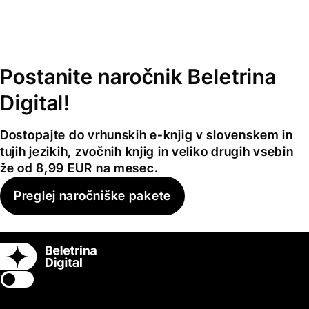
Postanite naročnik Beletrina
Digital!
Dostopajte do vrhunskih e-knjig v slovenskem in
tujih jezikih, zvočnih knjig in veliko drugih vsebin
že od 8,99 EUR na mesec.
Preglej naročniške pakete
Switch theme