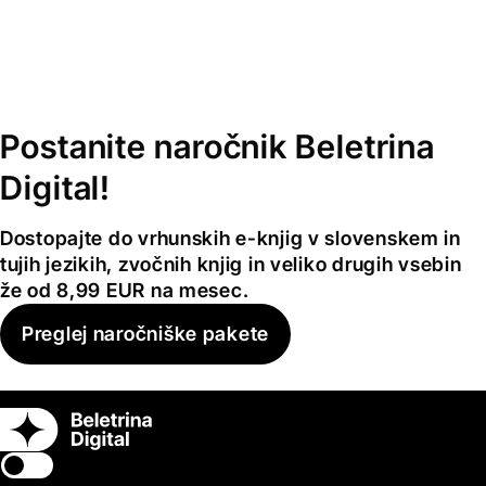
Postanite naročnik Beletrina
Digital!
Dostopajte do vrhunskih e-knjig v slovenskem in
tujih jezikih, zvočnih knjig in veliko drugih vsebin
že od 8,99 EUR na mesec.
Preglej naročniške pakete
Switch theme