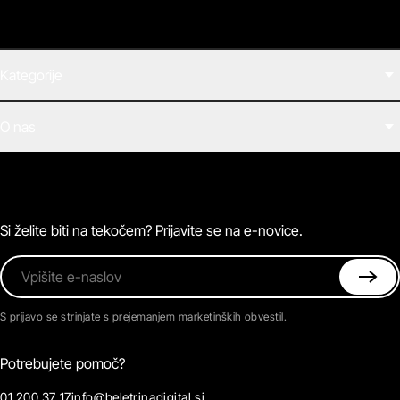
Kategorije
Filmi
O nas
E-knjige
Zvočne knjige
O Beletrini Digital
Podkasti
Naročnine
Magazin
Pogosta vprašanja
Kontaktirajte nas
Si želite biti na tekočem? Prijavite se na e-novice.
Vpišite e-naslov
S prijavo se strinjate s prejemanjem marketinških obvestil.
Potrebujete pomoč?
01 200 37 17
info@beletrinadigital.si