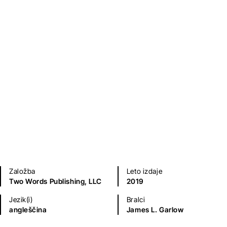
Religija
Založba
Leto izdaje
Two Words Publishing, LLC
2019
Jezik(i)
Bralci
angleščina
James L. Garlow