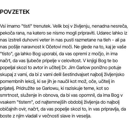
POVZETEK
Vsi imamo "tisti" trenutek. Velik boj v življenju, nenadna nesreča,
pekoča rana, na katero se nismo mogli pripraviti. Udarec lahko iz
nas izstreli duhovni veter in nas pusti razmetane na tleh - ali pa
nas pošlje naravnost k Očetovi moči. Ne glede na to, kaj je vaše
"tisto", ga lahko Bog uporabi, da vas opremi z močjo, in ima
načrt, da vas ljubeče pripelje v celovitost. V knjigi Bog te bo
popeljal skozi to avtor in učitelj Dr. Jim Garlow ponižno potuje
skupaj z vami, da bi z vami delil šestindvajset najbolj življenjsko
pomembnih lekcij, ki se jih je naučil kot mož, oče, učitelj in
prijatelj. Pridružite se Garlowu, ki raziskuje teme, kot so
smrtnost, služenje in obnova, da bi vas opomnil, da ima Bog v
vsakem "tistem", od najtemnejših obdobij življenja do najbolj
običajnih ovir, načrt, da vas popelje skozi to, in vas pripravlja, da
boste z njim vladali v večnosti slave in veselja.