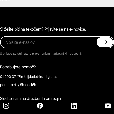
E-knjige
Zvočne knjige
O Beletrini Digital
Podkasti
Naročnine
Magazin
Pogosta vprašanja
Kontaktirajte nas
Si želite biti na tekočem? Prijavite se na e-novice.
Vpišite e-naslov
S prijavo se strinjate s prejemanjem marketinških obvestil.
Potrebujete pomoč?
01 200 37 17
info@beletrinadigital.si
pon. - pet. / 9h do 16h
Sledite nam na družbenih omrežjih