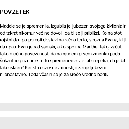
POVZETEK
Maddie se je spremenila. Izgubila je ljubezen svojega življenja in
od takrat nikomur več ne dovoli, da bi se ji približal. Ko na stoti
rojstni dan po pomoti dostavi napačno torto, spozna Evana, ki ji
da upati. Evan je rad samski, a ko spozna Maddie, takoj začuti
tako močno povezanost, da na njunem prvem zmenku poda
šokantno priznanje. In to spremeni vse. Je bila napaka, da je bil
tako iskren? Ker sta oba v nevarnosti, iskanje ljubezni
ni enostavno. Toda včasih se je za srečo vredno boriti.