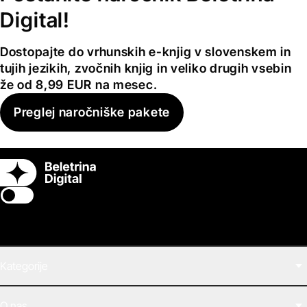
Digital!
Dostopajte do vrhunskih e-knjig v slovenskem in
tujih jezikih, zvočnih knjig in veliko drugih vsebin
že od 8,99 EUR na mesec.
Preglej naročniške pakete
Switch theme
Kategorije
Filmi
O nas