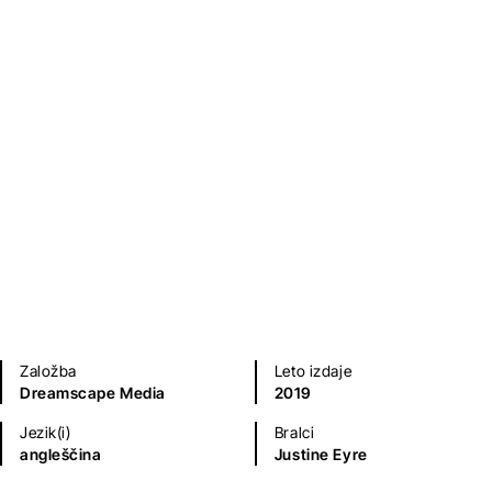
Ljubezenski romani
Sodobni romani (20. in 21. st.)
Založba
Leto izdaje
Dreamscape Media
2019
Jezik(i)
Bralci
angleščina
Justine Eyre