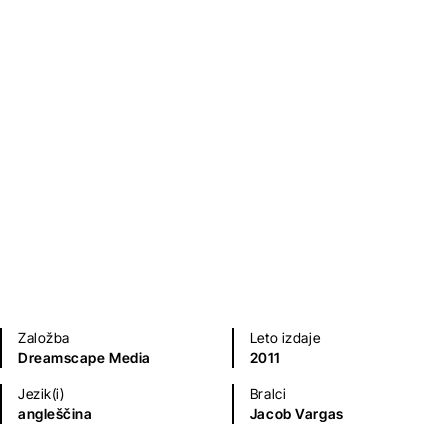
Biografije in spomini
Založba
Leto izdaje
Dreamscape Media
2011
Jezik(i)
Bralci
angleščina
Jacob Vargas