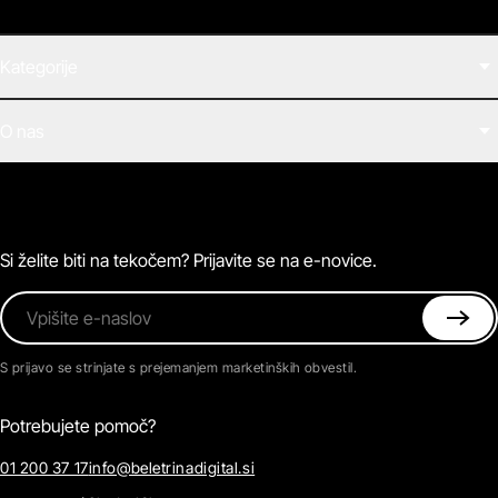
Kategorije
Filmi
O nas
E-knjige
Zvočne knjige
O Beletrini Digital
Podkasti
Naročnine
Magazin
Pogosta vprašanja
Kontaktirajte nas
Si želite biti na tekočem? Prijavite se na e-novice.
Vpišite e-naslov
S prijavo se strinjate s prejemanjem marketinških obvestil.
Potrebujete pomoč?
01 200 37 17
info@beletrinadigital.si