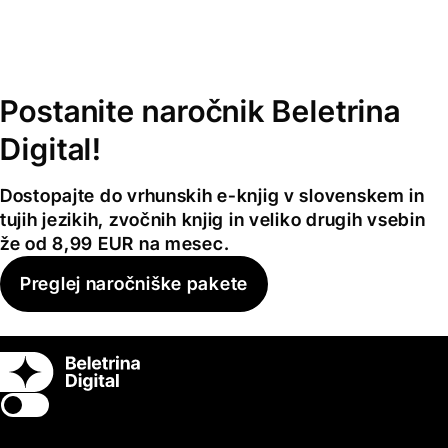
Postanite naročnik Beletrina
Digital!
Dostopajte do vrhunskih e-knjig v slovenskem in
tujih jezikih, zvočnih knjig in veliko drugih vsebin
že od 8,99 EUR na mesec.
Preglej naročniške pakete
Switch theme