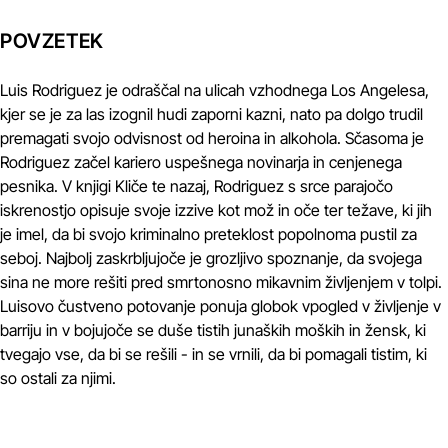
POVZETEK
Luis Rodriguez je odraščal na ulicah vzhodnega Los Angelesa,
kjer se je za las izognil hudi zaporni kazni, nato pa dolgo trudil
premagati svojo odvisnost od heroina in alkohola. Sčasoma je
Rodriguez začel kariero uspešnega novinarja in cenjenega
pesnika. V knjigi Kliče te nazaj, Rodriguez s srce parajočo
iskrenostjo opisuje svoje izzive kot mož in oče ter težave, ki jih
je imel, da bi svojo kriminalno preteklost popolnoma pustil za
seboj. Najbolj zaskrbljujoče je grozljivo spoznanje, da svojega
sina ne more rešiti pred smrtonosno mikavnim življenjem v tolpi.
Luisovo čustveno potovanje ponuja globok vpogled v življenje v
barriju in v bojujoče se duše tistih junaških moških in žensk, ki
tvegajo vse, da bi se rešili - in se vrnili, da bi pomagali tistim, ki
so ostali za njimi.