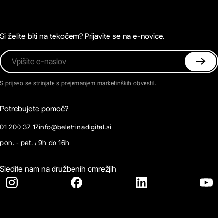
Podkasti
Naročnine
Magazin
Pogosta vprašanja
Kontaktirajte nas
Si želite biti na tekočem? Prijavite se na e-novice.
Vpišite e-naslov
S prijavo se strinjate s prejemanjem marketinških obvestil.
Potrebujete pomoč?
01 200 37 17
info@beletrinadigital.si
pon. - pet. / 9h do 16h
Sledite nam na družbenih omrežjih