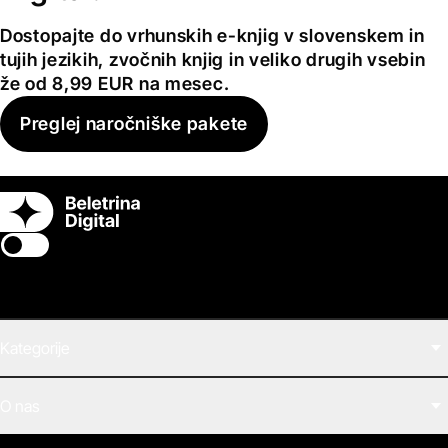
Dostopajte do vrhunskih e-knjig v slovenskem in
tujih jezikih, zvočnih knjig in veliko drugih vsebin
že od 8,99 EUR na mesec.
Preglej naročniške pakete
Switch theme
Kategorije
Filmi
O nas
E-knjige
Zvočne knjige
O Beletrini Digital