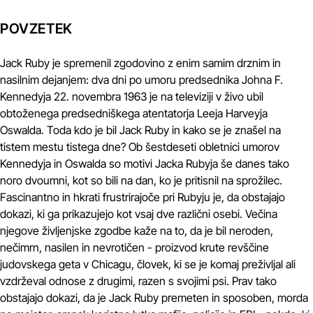
POVZETEK
Jack Ruby je spremenil zgodovino z enim samim drznim in
nasilnim dejanjem: dva dni po umoru predsednika Johna F.
Kennedyja 22. novembra 1963 je na televiziji v živo ubil
obtoženega predsedniškega atentatorja Leeja Harveyja
Oswalda. Toda kdo je bil Jack Ruby in kako se je znašel na
tistem mestu tistega dne? Ob šestdeseti obletnici umorov
Kennedyja in Oswalda so motivi Jacka Rubyja še danes tako
noro dvoumni, kot so bili na dan, ko je pritisnil na sprožilec.
Fascinantno in hkrati frustrirajoče pri Rubyju je, da obstajajo
dokazi, ki ga prikazujejo kot vsaj dve različni osebi. Večina
njegove življenjske zgodbe kaže na to, da je bil neroden,
nečimrn, nasilen in nevrotičen - proizvod krute revščine
judovskega geta v Chicagu, človek, ki se je komaj preživljal ali
vzdrževal odnose z drugimi, razen s svojimi psi. Prav tako
obstajajo dokazi, da je Jack Ruby premeten in sposoben, morda