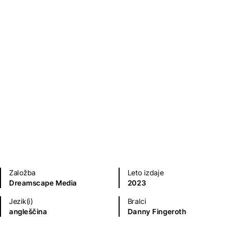
Biografije in spomini
Humanistika in družboslovje
Založba
Leto izdaje
Dreamscape Media
2023
Jezik(i)
Bralci
angleščina
Danny Fingeroth