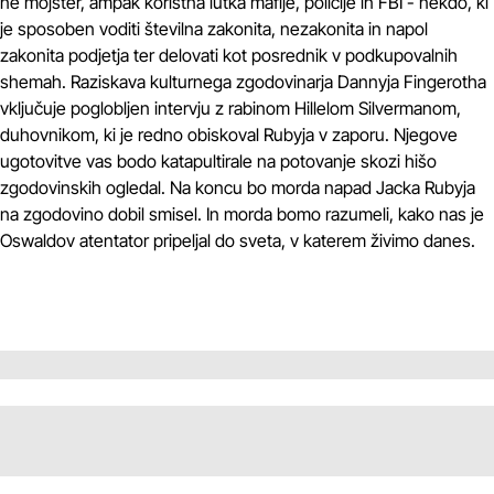
ne mojster, ampak koristna lutka mafije, policije in FBI - nekdo, ki
je sposoben voditi številna zakonita, nezakonita in napol
zakonita podjetja ter delovati kot posrednik v podkupovalnih
shemah. Raziskava kulturnega zgodovinarja Dannyja Fingerotha
vključuje poglobljen intervju z rabinom Hillelom Silvermanom,
duhovnikom, ki je redno obiskoval Rubyja v zaporu. Njegove
ugotovitve vas bodo katapultirale na potovanje skozi hišo
zgodovinskih ogledal. Na koncu bo morda napad Jacka Rubyja
na zgodovino dobil smisel. In morda bomo razumeli, kako nas je
Oswaldov atentator pripeljal do sveta, v katerem živimo danes.