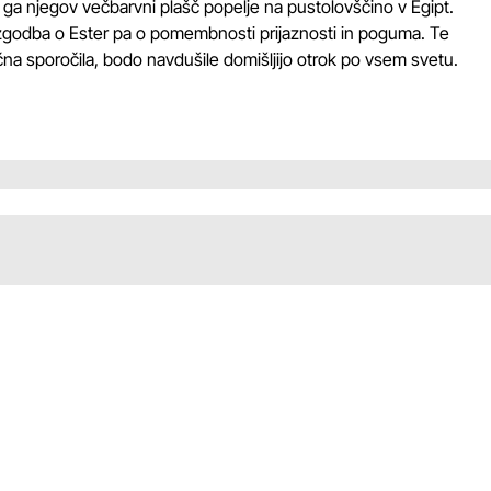
ga njegov večbarvni plašč popelje na pustolovščino v Egipt.
zgodba o Ester pa o pomembnosti prijaznosti in poguma. Te
čna sporočila, bodo navdušile domišljijo otrok po vsem svetu.