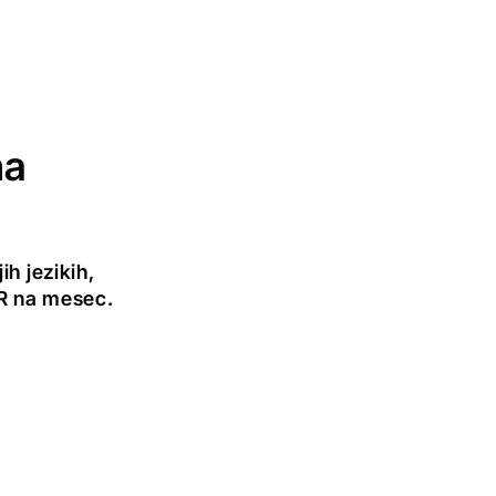
na
h jezikih,
UR na mesec.