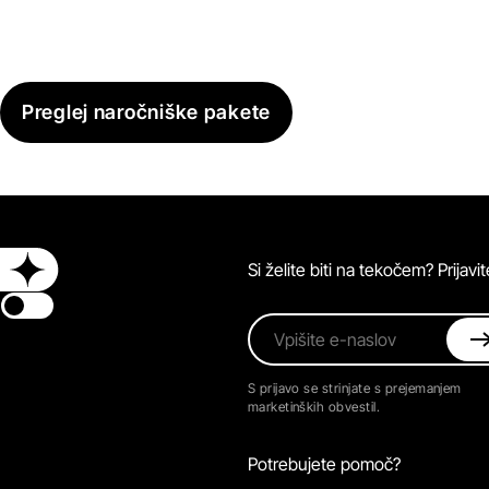
Preglej naročniške pakete
Si želite biti na tekočem? Prijav
Switch theme
Vpišite e-naslov
S prijavo se strinjate s prejemanjem
marketinških obvestil.
Potrebujete pomoč?