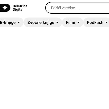
Poišči vsebino ...
E-knjige
Zvočne knjige
Filmi
Podkasti
ZVOČNA KNJIGA
Little Bible Stories:
Joseph, Ruth, Jona
and Esther
Various