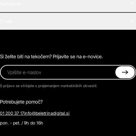
Kategorije
Filmi
O nas
E-knjige
Zvočne knjige
O Beletrini Digital
Podkasti
Naročnine
Magazin
Pogosta vprašanja
Kontaktirajte nas
Si želite biti na tekočem? Prijavite se na e-novice.
Vpišite e-naslov
S prijavo se strinjate s prejemanjem marketinških obvestil.
Potrebujete pomoč?
01 200 37 17
info@beletrinadigital.si
pon. - pet. / 9h do 16h