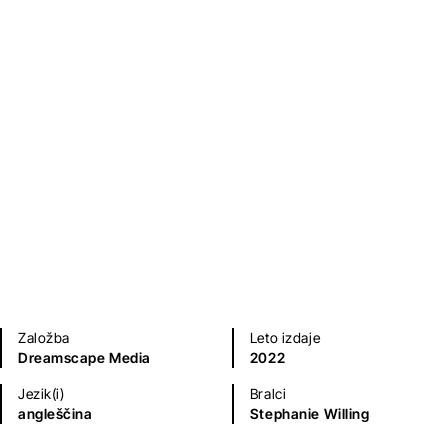
Mladinska literatura
Založba
Leto izdaje
Dreamscape Media
2022
Jezik(i)
Bralci
angleščina
Stephanie Willing