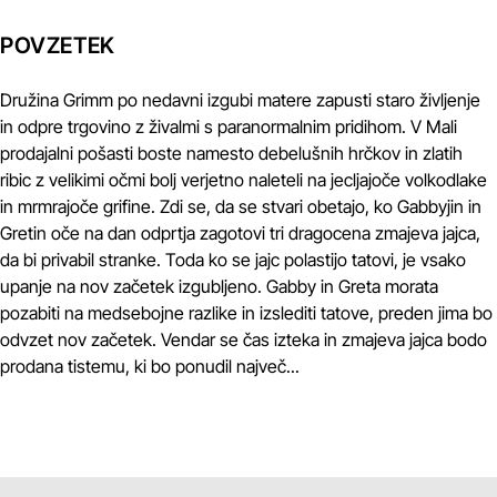
POVZETEK
Družina Grimm po nedavni izgubi matere zapusti staro življenje
in odpre trgovino z živalmi s paranormalnim pridihom. V Mali
prodajalni pošasti boste namesto debelušnih hrčkov in zlatih
ribic z velikimi očmi bolj verjetno naleteli na jecljajoče volkodlake
in mrmrajoče grifine. Zdi se, da se stvari obetajo, ko Gabbyjin in
Gretin oče na dan odprtja zagotovi tri dragocena zmajeva jajca,
da bi privabil stranke. Toda ko se jajc polastijo tatovi, je vsako
upanje na nov začetek izgubljeno. Gabby in Greta morata
pozabiti na medsebojne razlike in izslediti tatove, preden jima bo
odvzet nov začetek. Vendar se čas izteka in zmajeva jajca bodo
prodana tistemu, ki bo ponudil največ...