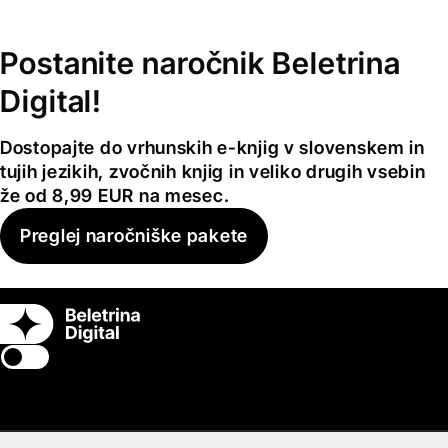
Postanite naročnik Beletrina
Digital!
Dostopajte do vrhunskih e-knjig v slovenskem in
tujih jezikih, zvočnih knjig in veliko drugih vsebin
že od 8,99 EUR na mesec.
Preglej naročniške pakete
Switch theme