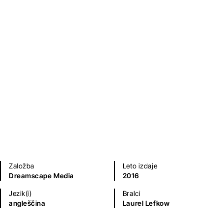
Zgodovinski, vojni, pustolovski romani
Sodobni romani (20. in 21. st.)
Založba
Leto izdaje
Dreamscape Media
2016
Jezik(i)
Bralci
angleščina
Laurel Lefkow