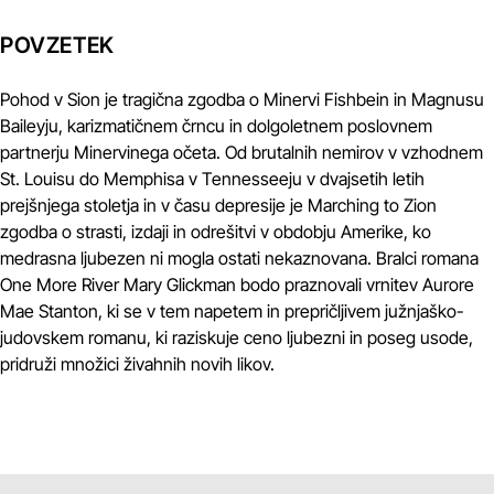
POVZETEK
Pohod v Sion je tragična zgodba o Minervi Fishbein in Magnusu
Baileyju, karizmatičnem črncu in dolgoletnem poslovnem
partnerju Minervinega očeta. Od brutalnih nemirov v vzhodnem
St. Louisu do Memphisa v Tennesseeju v dvajsetih letih
prejšnjega stoletja in v času depresije je Marching to Zion
zgodba o strasti, izdaji in odrešitvi v obdobju Amerike, ko
medrasna ljubezen ni mogla ostati nekaznovana. Bralci romana
One More River Mary Glickman bodo praznovali vrnitev Aurore
Mae Stanton, ki se v tem napetem in prepričljivem južnjaško-
judovskem romanu, ki raziskuje ceno ljubezni in poseg usode,
pridruži množici živahnih novih likov.