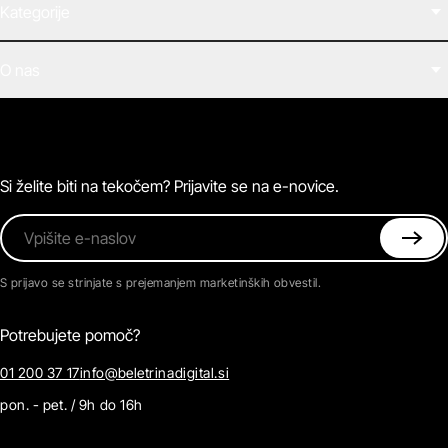
Kategorije
Filmi
O nas
E-knjige
Zvočne knjige
O Beletrini Digital
Podkasti
Naročnine
Magazin
Pogosta vprašanja
Kontaktirajte nas
Si želite biti na tekočem? Prijavite se na e-novice.
Vpišite e-naslov
S prijavo se strinjate s prejemanjem marketinških obvestil.
Potrebujete pomoč?
01 200 37 17
info@beletrinadigital.si
pon. - pet. / 9h do 16h