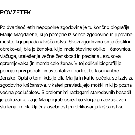
POVZETEK
Po dva tisoč letih nepopolne zgodovine je tu končno biografija
Marije Magdalene, ki jo potegne iz sence zgodovine in ji povrne
mesto, ki ji pripada v krščanstvu. Skozi zgodovino so jo častili in
obrekovali, bila je ženska, ki je imela številne oblike - čarovnica,
vlačuga, utelešenje večne ženskosti in predana Jezusova
spremljevalka (in morda celo žena). V tej odlični biografiji je
ponujen prvi popolni in avtoritativni portret te fascinantne
ženske. Opisi o tem, kdo je bila Marija in kaj je počela, so izziv za
zgodovino krščanstva, v kateri prevladujejo moški in ki jo pozna
večina poslušalcev. S prelomnimi razlagami starodavnih besedil
je pokazano, da je Marija igrala osrednjo vlogo pri Jezusovem
služenju in bila ključna osebnost pri oblikovanju krščanstva.