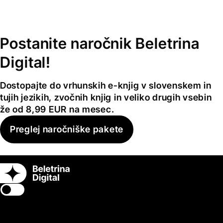
Postanite naročnik Beletrina
Digital!
Dostopajte do vrhunskih e-knjig v slovenskem in
tujih jezikih, zvočnih knjig in veliko drugih vsebin
že od 8,99 EUR na mesec.
Preglej naročniške pakete
Switch theme