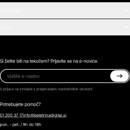
Kategorije
Filmi
O nas
E-knjige
Zvočne knjige
O Beletrini Digital
Podkasti
Naročnine
Magazin
Pogosta vprašanja
Kontaktirajte nas
Si želite biti na tekočem? Prijavite se na e-novice.
Vpišite e-naslov
S prijavo se strinjate s prejemanjem marketinških obvestil.
Potrebujete pomoč?
01 200 37 17
info@beletrinadigital.si
pon. - pet. / 9h do 16h