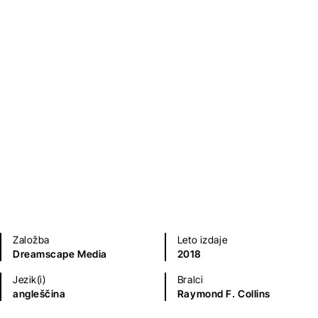
Biografije in spomini
Religija
Založba
Leto izdaje
Dreamscape Media
2018
Jezik(i)
Bralci
angleščina
Raymond F. Collins