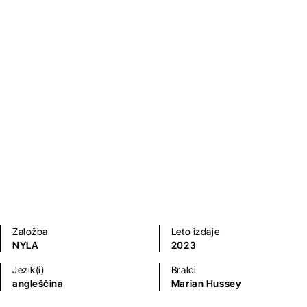
Ljubezenski romani
Sodobni romani (20. in 21. st.)
Založba
Leto izdaje
NYLA
2023
Jezik(i)
Bralci
angleščina
Marian Hussey