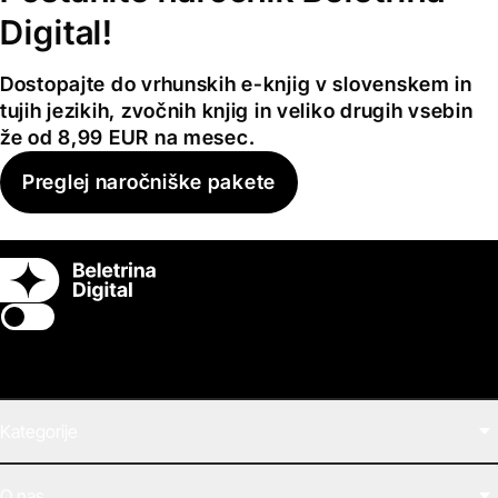
Digital!
Dostopajte do vrhunskih e-knjig v slovenskem in
tujih jezikih, zvočnih knjig in veliko drugih vsebin
že od 8,99 EUR na mesec.
Preglej naročniške pakete
Switch theme
Kategorije
Filmi
O nas