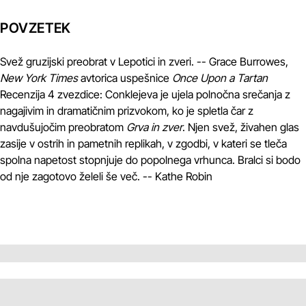
POVZETEK
Svež gruzijski preobrat v Lepotici in zveri. -- Grace Burrowes,
New York Times
avtorica uspešnice
Once Upon a Tartan
Recenzija 4 zvezdice: Conklejeva je ujela polnočna srečanja z
nagajivim in dramatičnim prizvokom, ko je spletla čar z
navdušujočim preobratom
Grva in zver
. Njen svež, živahen glas
zasije v ostrih in pametnih replikah, v zgodbi, v kateri se tleča
spolna napetost stopnjuje do popolnega vrhunca. Bralci si bodo
od nje zagotovo želeli še več. -- Kathe Robin