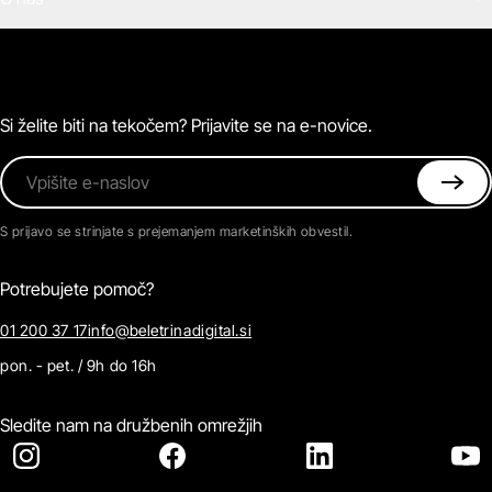
E-knjige
Zvočne knjige
O Beletrini Digital
Podkasti
Naročnine
Magazin
Pogosta vprašanja
Kontaktirajte nas
Si želite biti na tekočem? Prijavite se na e-novice.
Vpišite e-naslov
S prijavo se strinjate s prejemanjem marketinških obvestil.
Potrebujete pomoč?
01 200 37 17
info@beletrinadigital.si
pon. - pet. / 9h do 16h
Sledite nam na družbenih omrežjih