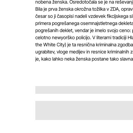
nobena ženska. Osredotočala se je na reševanje p
Bila je prva ženska okrožna tožilka v ZDA, opr
česar so ji časopisi nadeli vzdevek fikcijskega 
primera pogrešanega osemnajstletnega dekleta 
pogrešanih deklet, vendar je imelo svojo ceno: 
celotno newyorško policijo. V literarni tradiciji
the White City) je ta resnična kriminalna zgod
ugrabitev, vloge medijev in resnice kriminalnih zg
je, kako lahko neka ženska postane tako slavna,