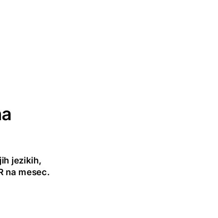
na
h jezikih,
UR na mesec.