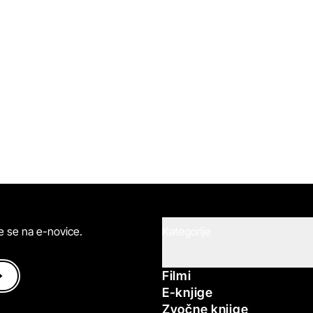
ite se na e-novice.
Kategorije
Filmi
E-knjige
Zvočne knjige