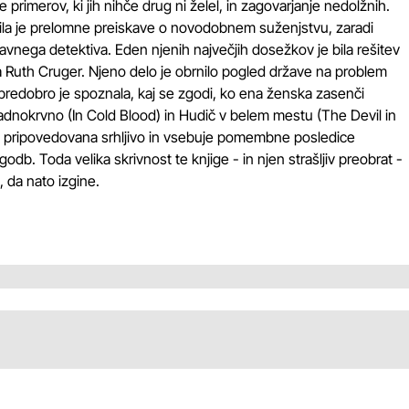
rimerov, ki jih nihče drug ni želel, in zagovarjanje nedolžnih.
avila je prelomne preiskave o novodobnem suženjstvu, zaradi
slavnega detektiva. Eden njenih največjih dosežkov je bila rešitev
Ruth Cruger. Njeno delo je obrnilo pogled države na problem
predobro je spoznala, kaj se zgodi, ko ena ženska zasenči
 Hladnokrvno (In Cold Blood) in Hudič v belem mestu (The Devil in
ba pripovedovana srhljivo in vsebuje pomembne posledice
odb. Toda velika skrivnost te knjige - in njen strašljiv preobrat -
 da nato izgine.