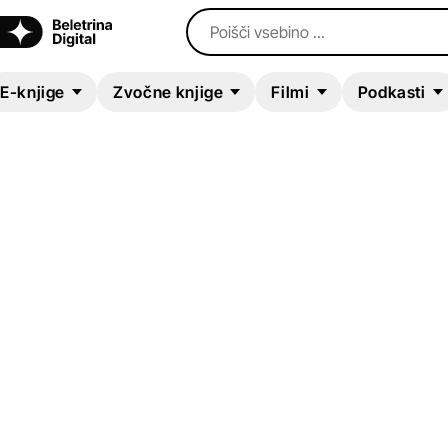
Poišči vsebino ...
E-knjige
Zvočne knjige
Filmi
Podkasti
ZVOČNA KNJIGA
Mrs. Sherlock Holm
Brad Ricca
Biografije in spomini
Humanistika in družboslovje