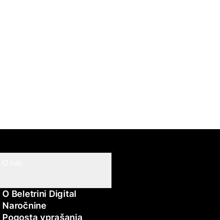
O nas
O Beletrini Digital
Naročnine
Pogosta vprašanja