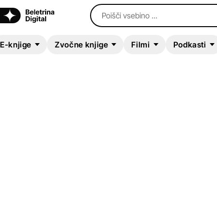
Poišči vsebino ...
E-knjige
Zvočne knjige
Filmi
Podkasti
ZVOČNA KNJIGA
My Favorite Husban
Mrs. Cooper Thinks 
is Pregnant
Bob Carroll
,
Madelyn Pugh
,
Jess Oppenh