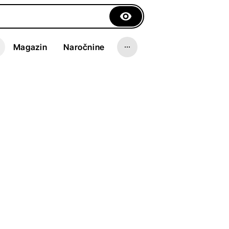
Magazin
Naročnine
d:
Liz
eimer