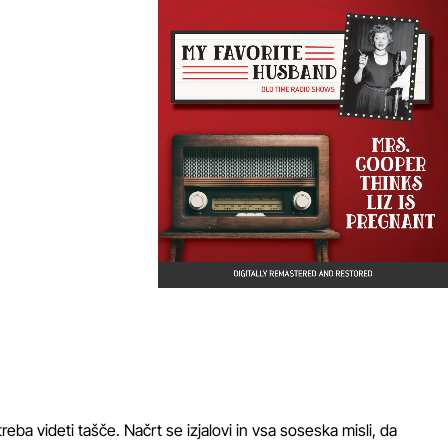
 treba videti tašče. Načrt se izjalovi in vsa soseska misli, da