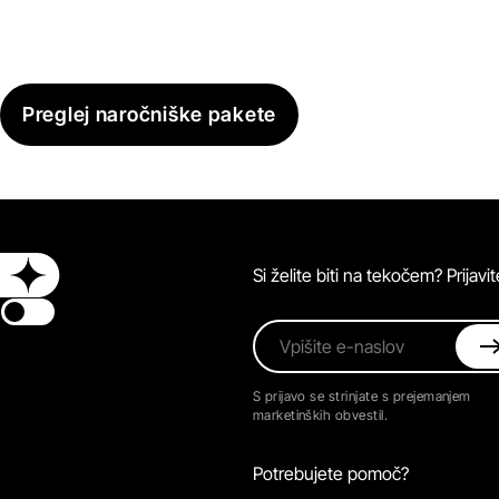
Preglej naročniške pakete
Si želite biti na tekočem? Prijav
Switch theme
Vpišite e-naslov
S prijavo se strinjate s prejemanjem
marketinških obvestil.
Potrebujete pomoč?