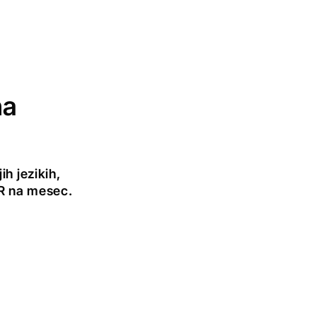
na
h jezikih,
UR na mesec.