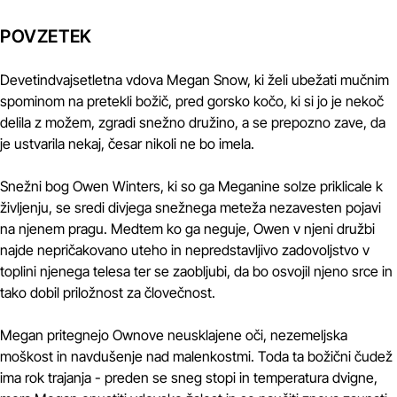
POVZETEK
Devetindvajsetletna vdova Megan Snow, ki želi ubežati mučnim
spominom na pretekli božič, pred gorsko kočo, ki si jo je nekoč
delila z možem, zgradi snežno družino, a se prepozno zave, da
je ustvarila nekaj, česar nikoli ne bo imela.
Snežni bog Owen Winters, ki so ga Meganine solze priklicale k
življenju, se sredi divjega snežnega meteža nezavesten pojavi
na njenem pragu. Medtem ko ga neguje, Owen v njeni družbi
najde nepričakovano uteho in nepredstavljivo zadovoljstvo v
toplini njenega telesa ter se zaobljubi, da bo osvojil njeno srce in
tako dobil priložnost za človečnost.
Megan pritegnejo Ownove neusklajene oči, nezemeljska
moškost in navdušenje nad malenkostmi. Toda ta božični čudež
ima rok trajanja - preden se sneg stopi in temperatura dvigne,