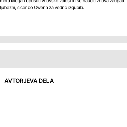
mora Megan opustiti vdovsko žalost in se naučiti znova zaupati
ljubezni, sicer bo Owena za vedno izgubila.
AVTORJEVA DELA