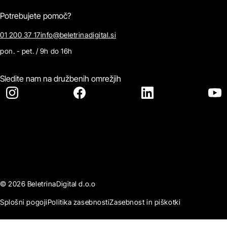
Potrebujete pomoč?
01 200 37 17
info@beletrinadigital.si
pon. - pet. / 9h do 16h
Sledite nam na družbenih omrežjih
© 2026 BeletrinaDigital d.o.o
Splošni pogoji
Politika zasebnosti
Zasebnost in piškotki