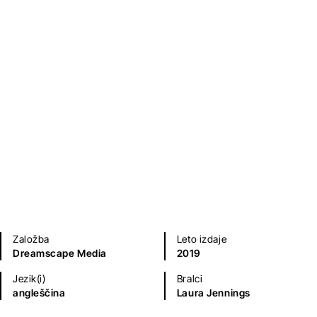
Ljubezenski romani
Založba
Leto izdaje
Dreamscape Media
2019
Jezik(i)
Bralci
angleščina
Laura Jennings