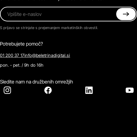
Vpišite e-naslov
S prijavo se strinjate s prejemanjem marketinških obvestil.
Potrebujete pomoč?
01 200 37 17
info@beletrinadigital.si
pon. - pet. / 9h do 16h
Sledite nam na družbenih omrežjih