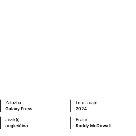
Fantazijski in ZF romani
Sodobni romani (20. in 21. st.)
Kriminalke in trilerji
Založba
Leto izdaje
Galaxy Press
2024
Jezik(i)
Bralci
angleščina
Roddy McDowall